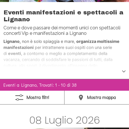
Eventi manifestazioni e spettacoli a
Lignano
Come e dove passare dei momenti unici con spettacoli
concerti Vip e manifestazioni a Lignano
Lignano,
non è solo spiaggia e mare,
organizza moltissime
manifestazioni
per intrattenere suoi ospiti con una serie
di
eventi,
a contorno o meglio a completamento della
vacanza, cercando di soddisfare le passioni di tutti, dalla
cultura, allo sport, il divertimento all’insegna dello
svago.
Durante tutto l’anno,
con maggior frequenza durante la
stagione estiva,
concerti, spettacoli, sfilate, tornei, mostre,
manifestazioni aeree, feste, spettacoli
Eventi a Lignano, Trovati: 1 - 10 di 38
pirotecnici,
Personaggi di fama nazionale e
internazionale
intervengono numerosi, allietando le giornate di
Mostra
filtri
Mostra
mappa
Lignano.
08 Luglio 2026