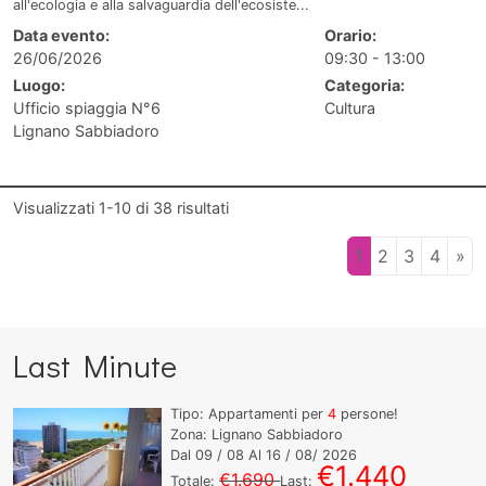
all'ecologia e alla salvaguardia dell'ecosiste...
Data evento:
Orario:
26/06/2026
09:30 - 13:00
Luogo:
Categoria:
Ufficio spiaggia N°6
Cultura
Lignano Sabbiadoro
Visualizzati
1-10
di
38
risultati
1
2
3
4
»
Last Minute
Tipo: Appartamenti per
4
persone!
Zona: Lignano Sabbiadoro
Dal
09
/ 08 Al
16
/ 08/ 2026
€1.440
€1.690
Totale:
Last: