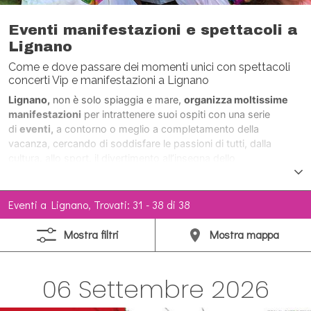
Eventi manifestazioni e spettacoli a
Lignano
Come e dove passare dei momenti unici con spettacoli
concerti Vip e manifestazioni a Lignano
Lignano,
non è solo spiaggia e mare,
organizza moltissime
manifestazioni
per intrattenere suoi ospiti con una serie
di
eventi,
a contorno o meglio a completamento della
vacanza, cercando di soddisfare le passioni di tutti, dalla
cultura, allo sport, il divertimento all’insegna dello
svago.
Durante tutto l’anno,
con maggior frequenza durante la
stagione estiva,
concerti, spettacoli, sfilate, tornei, mostre,
manifestazioni aeree, feste, spettacoli
Eventi a Lignano, Trovati: 31 - 38 di 38
pirotecnici,
Personaggi di fama nazionale e
internazionale
intervengono numerosi, allietando le giornate di
Mostra
filtri
Mostra
mappa
Lignano.
06 Settembre 2026