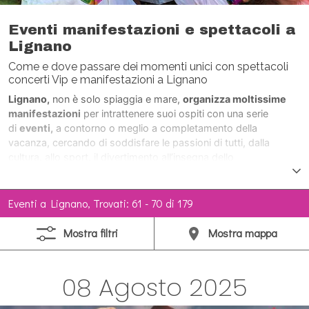
Eventi manifestazioni e spettacoli a
Lignano
Come e dove passare dei momenti unici con spettacoli
concerti Vip e manifestazioni a Lignano
Lignano,
non è solo spiaggia e mare,
organizza moltissime
manifestazioni
per intrattenere suoi ospiti con una serie
di
eventi,
a contorno o meglio a completamento della
vacanza, cercando di soddisfare le passioni di tutti, dalla
cultura, allo sport, il divertimento all’insegna dello
svago.
Durante tutto l’anno,
con maggior frequenza durante la
stagione estiva,
concerti, spettacoli, sfilate, tornei, mostre,
manifestazioni aeree, feste, spettacoli
Eventi a Lignano, Trovati: 61 - 70 di 179
pirotecnici,
Personaggi di fama nazionale e
internazionale
intervengono numerosi, allietando le giornate di
Mostra
filtri
Mostra
mappa
Lignano.
08 Agosto 2025