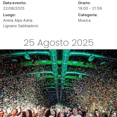
Data evento:
Orario:
22/08/2025
19:00 - 21:59
Luogo:
Categoria:
Arena Alpe Adria
Musica
Lignano Sabbiadoro
25 Agosto 2025