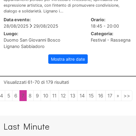
espressione artistica, con l’intento di promuovere condivisione,
dialogo e solidarietà. Lignano i...
Data evento:
Orario:
28/08/2025
29/08/2025
18:45 - 20:00
Luogo:
Categoria:
Duomo San Giovanni Bosco
Festival - Rassegna
Lignano Sabbiadoro
Mostra altre date
Visualizzati
61-70
di
179
risultati
4
5
6
7
8
9
10
11
12
13
14
15
16
17
»
>>
Last Minute