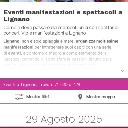
Eventi manifestazioni e spettacoli a
Lignano
Come e dove passare dei momenti unici con spettacoli
concerti Vip e manifestazioni a Lignano
Lignano,
non è solo spiaggia e mare,
organizza moltissime
manifestazioni
per intrattenere suoi ospiti con una serie
di
eventi,
a contorno o meglio a completamento della
vacanza, cercando di soddisfare le passioni di tutti, dalla
cultura, allo sport, il divertimento all’insegna dello
svago.
Durante tutto l’anno,
con maggior frequenza durante la
stagione estiva,
concerti, spettacoli, sfilate, tornei, mostre,
manifestazioni aeree, feste, spettacoli
Eventi a Lignano, Trovati: 71 - 80 di 179
pirotecnici,
Personaggi di fama nazionale e
internazionale
intervengono numerosi, allietando le giornate di
Mostra
filtri
Mostra
mappa
Lignano.
29 Agosto 2025