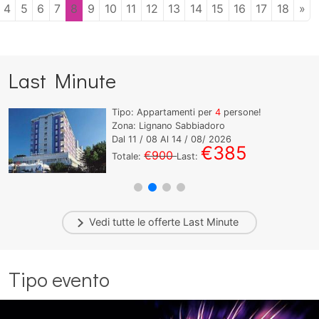
4
5
6
7
8
9
10
11
12
13
14
15
16
17
18
»
Last Minute
Tipo: Appartamenti per
4
persone!
Zona: Lignano Sabbiadoro
Dal
11
/ 08 Al
14
/ 08/ 2026
€385
€900
Totale:
Last:
Vedi tutte le offerte
Last Minute
Tipo evento