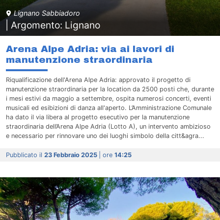
Lignano Sabbiadoro
| Argomento: Lignano
Arena Alpe Adria: via ai lavori di
manutenzione straordinaria
Riqualificazione dell'Arena Alpe Adria: approvato il progetto di
manutenzione straordinaria per la location da 2500 posti che, durante
i mesi estivi da maggio a settembre, ospita numerosi concerti, eventi
musicali ed esibizioni di danza all'aperto. L’Amministrazione Comunale
ha dato il via libera al progetto esecutivo per la manutenzione
straordinaria dell’Arena Alpe Adria (Lotto A), un intervento ambizioso
e necessario per rinnovare uno dei luoghi simbolo della citt&agra...
Pubblicato il
23 Febbraio 2025
| ore
14:25