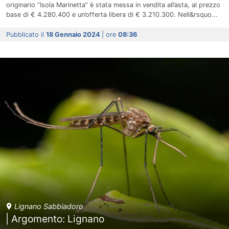
originario “Isola Marinetta” è stata messa in vendita all’asta, al prezzo
base di € 4.280.400 e un’offerta libera di € 3.210.300. Nell&rsquo...
Pubblicato il
18 Gennaio 2024
| ore
08:36
Lignano Sabbiadoro
| Argomento: Lignano