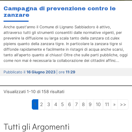
Campagna di prevenzione contro le
zanzare
Anche quest'anno il Comune di Lignano Sabbiadoro è attivo,
attraverso tutti gli strumenti consentiti dalle normative vigenti, per
prevenire la diffusione su larga scala tanto della zanzara cd.culex
pipiens quanto della zanzara tigre. In particolare la zanzara tigre si
diffonde rapidamente e facilmente in ristagni di acqua anche scarsi,
tanto all'aperto quanto al chiuso! Oltre che sulle parti pubbliche, oggi
come non mai è necessaria la collaborazione dei cittadini affinc...
Pubblicato il
16 Giugno 2023
| ore
11:29
Visualizzati
1-10
di
158
risultati
1
2
3
4
5
6
7
8
9
10
11
»
>>
Tutti gli Argomenti