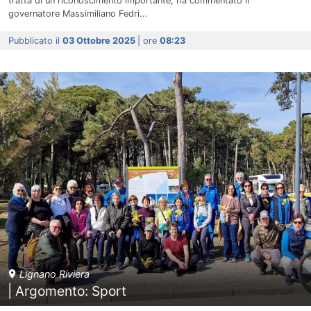
tratta di un riconoscimento importante, ha commentato il
governatore Massimiliano Fedri...
Pubblicato il
03 Ottobre 2025
| ore
08:23
Lignano Riviera
| Argomento: Sport