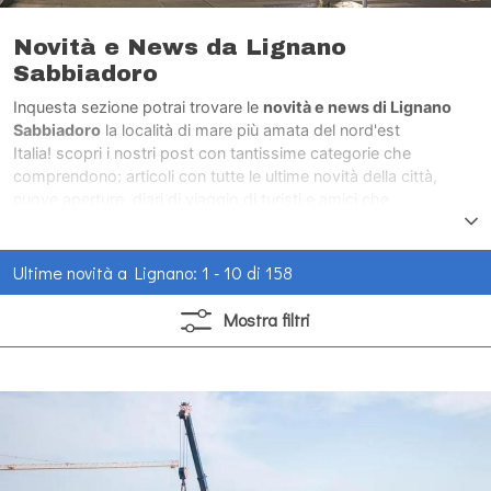
Novità e News da Lignano
Sabbiadoro
Inquesta sezione potrai trovare le
novità e news di Lignano
Sabbiadoro
la località di mare più amata del nord'est
Italia! scopri i nostri post con tantissime categorie che
comprendono: articoli con tutte le ultime novità della città,
nuove aperture, diari di viaggio di turisti e amici che
hanno visitato la città di mare più amata del nord'est Italia.
Ultime novità a Lignano: 1 - 10 di 158
Mostra
filtri