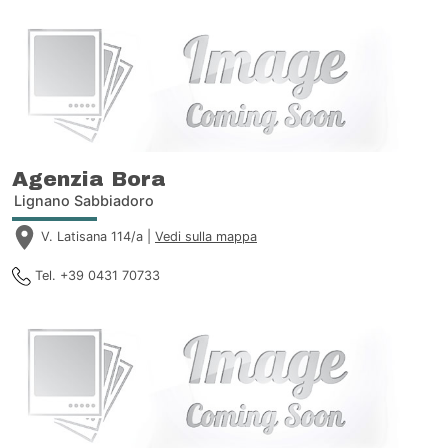
Agenzia Bora
Lignano Sabbiadoro
V. Latisana 114/a |
Vedi sulla mappa
Tel. +39 0431 70733