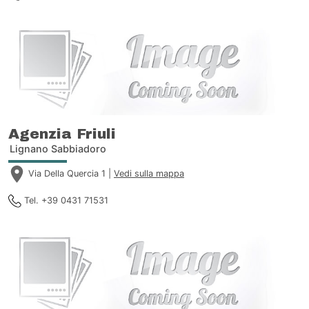
Agenzia Friuli
Lignano Sabbiadoro
Via Della Quercia 1 |
Vedi sulla mappa
Tel. +39 0431 71531