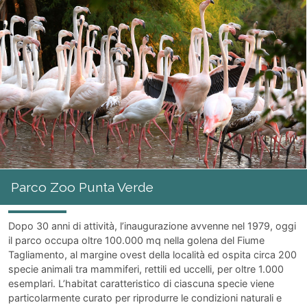
Parco divertimenti
Parco Giochi sull' acqua Aquasplash
Parco Zoo Punta Verde
Parco Junior
Luna Park Strabilia
Parco I Gommosi
Sale giochi videogiochi
Bing Ben
Supermann
Play Planet
Parco Zoo Punta Verde
Dopo 30 anni di attività, l’inaugurazione avvenne nel 1979, oggi
il parco occupa oltre 100.000 mq nella golena del Fiume
Tagliamento, al margine ovest della località ed ospita circa 200
specie animali tra mammiferi, rettili ed uccelli, per oltre 1.000
esemplari. L’habitat caratteristico di ciascuna specie viene
particolarmente curato per riprodurre le condizioni naturali e