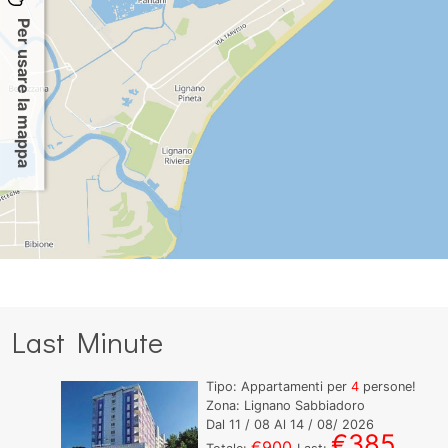
Per usare la mappa
Last Minute
Tipo: Appartamenti per
4
persone!
Zona: Lignano Sabbiadoro
Dal
11
/ 08 Al
14
/ 08/ 2026
€385
€900