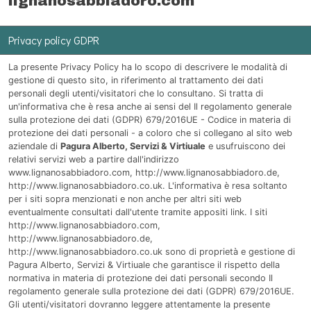
lignanosabbiadoro.com
Privacy policy GDPR
La presente Privacy Policy ha lo scopo di descrivere le modalità di
gestione di questo sito, in riferimento al trattamento dei dati
personali degli utenti/visitatori che lo consultano. Si tratta di
un'informativa che è resa anche ai sensi del
Il regolamento generale
sulla protezione dei dati (GDPR) 679/2016UE
- Codice in materia di
protezione dei dati personali - a coloro che si collegano al sito web
aziendale di
Pagura Alberto, Servizi & Virtiuale
e usufruiscono dei
relativi servizi web a partire dall'indirizzo
www.lignanosabbiadoro.com
,
http://www.lignanosabbiadoro.de
,
http://www.lignanosabbiadoro.co.uk
. L'informativa è resa soltanto
per i siti sopra menzionati e non anche per altri siti web
eventualmente consultati dall'utente tramite appositi link. I siti
http://www.lignanosabbiadoro.com
,
http://www.lignanosabbiadoro.de
,
http://www.lignanosabbiadoro.co.uk
sono di proprietà e gestione di
Pagura Alberto, Servizi & Virtiuale che garantisce il rispetto della
normativa in materia di protezione dei dati personali secondo Il
regolamento generale sulla protezione dei dati (GDPR) 679/2016UE.
Gli utenti/visitatori dovranno leggere attentamente la presente