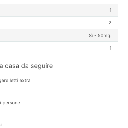
1
2
Sì - 50mq.
1
la casa da seguire
ere letti extra
i persone
a
i