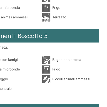
a microonde
Frigo
i animali ammessi
Terrazzo
amenti Boscatto 5
neta.
 per famiglie
Bagno con doccia
a microonde
Frigo
eggio
Piccoli animali ammessi
entrale