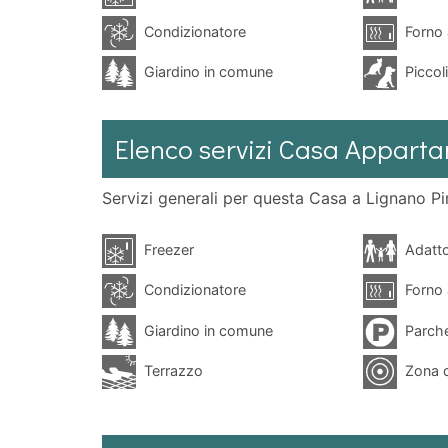
Condizionatore
Forno 
Giardino in comune
Piccol
Elenco servizi Casa Appart
Servizi generali per questa Casa a Lignano Pi
Freezer
Adatto
Condizionatore
Forno 
Giardino in comune
Parch
Terrazzo
Zona c