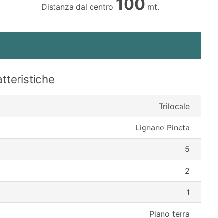
100
Distanza dal centro
mt.
tteristiche
Trilocale
Lignano Pineta
5
2
1
Piano terra