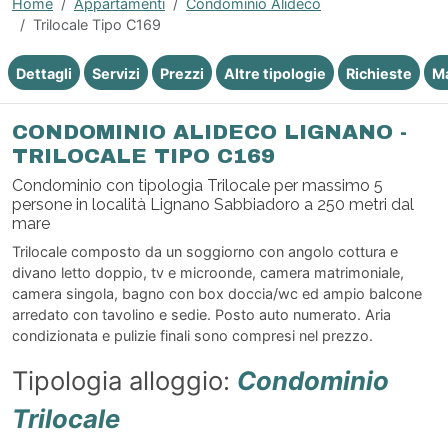
Home
Appartamenti
Condominio Alideco
Trilocale Tipo C169
Dettagli
Servizi
Prezzi
Altre tipologie
Richieste
M
CONDOMINIO ALIDECO LIGNANO -
TRILOCALE TIPO C169
Condominio con tipologia Trilocale per massimo 5
persone in località Lignano Sabbiadoro a 250 metri dal
mare
Trilocale composto da un soggiorno con angolo cottura e
divano letto doppio, tv e microonde, camera matrimoniale,
camera singola, bagno con box doccia/wc ed ampio balcone
arredato con tavolino e sedie. Posto auto numerato. Aria
condizionata e pulizie finali sono compresi nel prezzo.
Tipologia alloggio:
Condominio
Trilocale