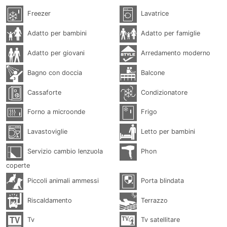
Freezer
Lavatrice
Adatto per bambini
Adatto per famiglie
Adatto per giovani
Arredamento moderno
Bagno con doccia
Balcone
Cassaforte
Condizionatore
Forno a microonde
Frigo
Lavastoviglie
Letto per bambini
Servizio cambio lenzuola
Phon
coperte
Piccoli animali ammessi
Porta blindata
Riscaldamento
Terrazzo
Tv
Tv satellitare