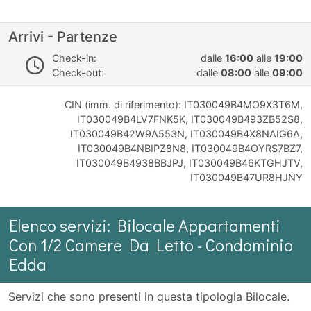
Arrivi - Partenze
Check-in:
dalle
16:00
alle
19:00
Check-out:
dalle
08:00
alle
09:00
CIN (imm. di riferimento): IT030049B4MO9X3T6M,
IT030049B4LV7FNK5K, IT030049B493ZB52S8,
IT030049B42W9A553N, IT030049B4X8NAIG6A,
IT030049B4NBIPZ8N8, IT030049B4OYRS7BZ7,
IT030049B4938BBJPJ, IT030049B46KTGHJTV,
IT030049B47UR8HJNY
Elenco servizi: Bilocale Appartamenti
Con 1/2 Camere Da Letto - Condominio
Edda
Servizi che sono presenti in questa tipologia Bilocale.