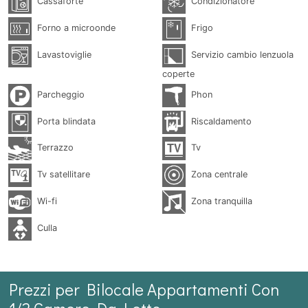
Cassaforte
Condizionatore
Forno a microonde
Frigo
Lavastoviglie
Servizio cambio lenzuola
coperte
Parcheggio
Phon
Porta blindata
Riscaldamento
Terrazzo
Tv
Tv satellitare
Zona centrale
Wi-fi
Zona tranquilla
Culla
Prezzi per Bilocale Appartamenti Con