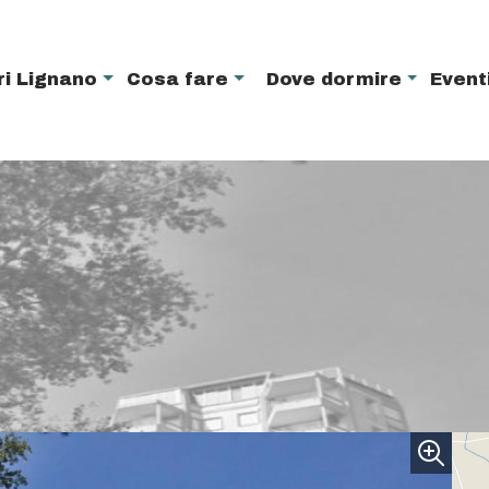
ri Lignano
Cosa fare
Dove dormire
Event