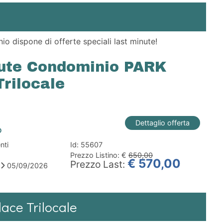
o dispone di offerte speciali last minute!
ute Condominio PARK
rilocale
Dettaglio offerta
o
nti
Id: 55607
Prezzo Listino: €
650,00
€ 570,00
Prezzo
Last:
6
05/09/2026
lace Trilocale