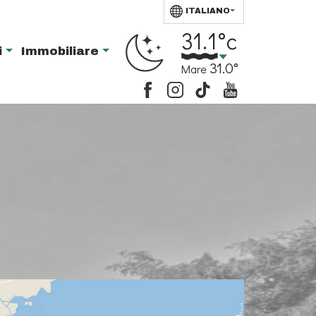
ITALIANO
31.1°c
i
Immobiliare
31.0°
Mare