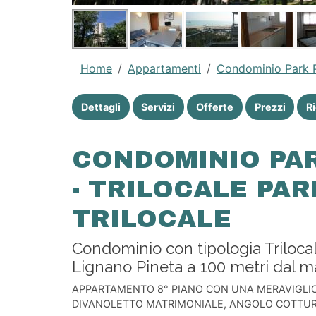
Home
Appartamenti
Condominio Park 
Dettagli
Servizi
Offerte
Prezzi
R
CONDOMINIO PA
- TRILOCALE PA
TRILOCALE
Condominio con tipologia Triloca
Lignano Pineta a 100 metri dal m
APPARTAMENTO 8° PIANO CON UNA MERAVIGLI
DIVANOLETTO MATRIMONIALE, ANGOLO COTTURA