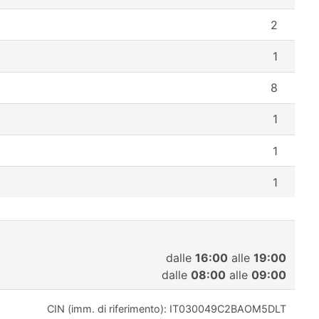
2
1
8
1
1
1
dalle
16:00
alle
19:00
dalle
08:00
alle
09:00
CIN (imm. di riferimento): IT030049C2BAOM5DLT