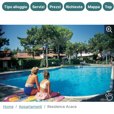
Tipo alloggio
Servizi
Prezzi
Richieste
Mappa
Top
Home
Appartamenti
Residence Acace