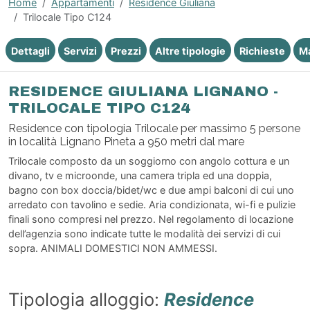
Home
Appartamenti
Residence Giuliana
Trilocale Tipo C124
Dettagli
Servizi
Prezzi
Altre tipologie
Richieste
M
RESIDENCE GIULIANA LIGNANO -
TRILOCALE TIPO C124
Residence con tipologia Trilocale per massimo 5 persone
in località Lignano Pineta a 950 metri dal mare
Trilocale composto da un soggiorno con angolo cottura e un
divano, tv e microonde, una camera tripla ed una doppia,
bagno con box doccia/bidet/wc e due ampi balconi di cui uno
arredato con tavolino e sedie. Aria condizionata, wi-fi e pulizie
finali sono compresi nel prezzo. Nel regolamento di locazione
dell’agenzia sono indicate tutte le modalità dei servizi di cui
sopra. ANIMALI DOMESTICI NON AMMESSI.
Tipologia alloggio:
Residence