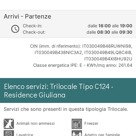
Arrivi - Partenze
Check-in:
dalle
16:00
alle
19:00
Check-out:
dalle
08:30
alle
09:30
CIN (imm. di riferimento): IT030049B48RUWNI98,
IT030049B438NIC3A2, IT030049B49LQ8C4IB,
IT030049B4XI8HU92U
Classe energetica IPE: E - KWh/mq anno: 261.64
Elenco servizi: Trilocale Tipo C124 -
Residence Giuliana
Servizi che sono presenti in questa tipologia Trilocale.
Animali non ammessi
Freezer
Lavatrice
Adatto per famiglie