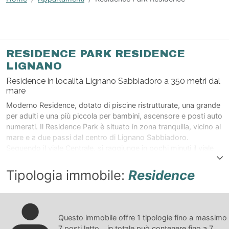
RESIDENCE PARK RESIDENCE
LIGNANO
Residence in località Lignano Sabbiadoro a 350 metri dal
mare
Moderno Residence, dotato di piscine ristrutturate, una grande
per adulti e una più piccola per bambini, ascensore e posti auto
numerati. Il Residence Park è situato in zona tranquilla, vicino al
mare e a due passi dal centro di Lignano Sabbiadoro.
Seguendo il viale Centrale, si raggiunge in pochi minuti il viale
pedonale della località balneare, dove si trovano prestigiose
boutique, negozi di ogni genere e locali di intrattenimento
Tipologia immobile:
Residence
serale come pub, disco bar, discoteche, concerti, beach party.
Nelle immediate vicinanze si trovano inoltre i principali servizi:
supermarket, bar, ristoranti, pizzerie, edicole. I nostri clienti
potranno godere delle moltissime attrazioni che offre la nostra
Questo immobile offre
1
tipologie fino a massimo
località balneare: il parco Junior, per il divertimento dei bambini
7
posti letto... in totale può contenere fino a
7