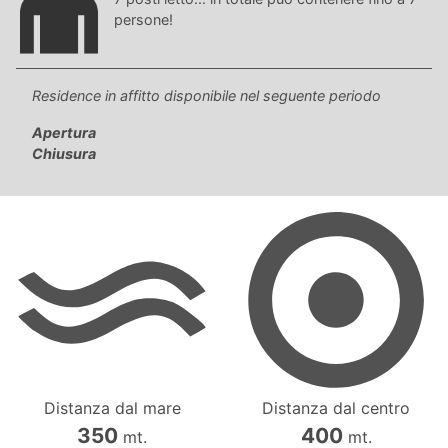
di ogni età, che dista soltanto 200 metri dal Residence Park; il
persone!
parco acquatico Aquasplash; il parco tematico Gulliverlandia
con il suo bellissimo Acquarium; il parco Hemingway dotato al
suo interno di piste ciclabili e parco giochi per i più piccoli; un
grande e variegato Luna Park; il parco Zoo Punta Verde nella
Residence in affitto disponibile nel seguente periodo
zona di Lignano Riviera; il prestigioso “Golf Club Lignano” per i
Apertura
più esigenti; le splendide lagune di Grado e Marano, per gli
Chiusura
amanti della natura e della tranquillità.
Distanza dal mare
Distanza dal centro
350
400
mt.
mt.