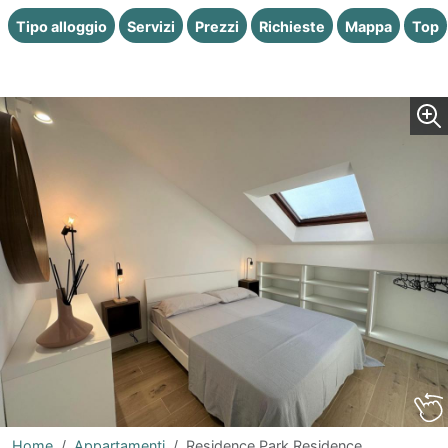
Tipo alloggio
Servizi
Prezzi
Richieste
Mappa
Top
Home
Appartamenti
Residence Park Residence