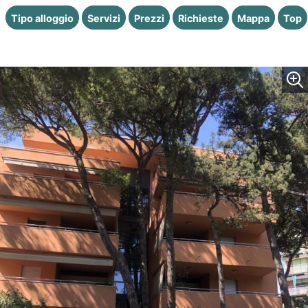
Tipo alloggio
Servizi
Prezzi
Richieste
Mappa
Top