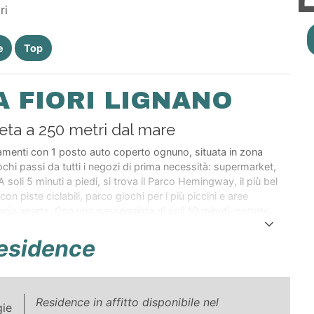
ri
e
Top
A FIORI LIGNANO
eta a 250 metri dal mare
amenti con 1 posto auto coperto ognuno, situata in zona
ochi passi da tutti i negozi di prima necessità: supermarket,
 A soli 5 minuti a piedi, si trova il Parco Hemingway, il più bel
 piste ciclabili, parco giochi per i più piccini e aree
'aria aperta. Con una passeggiata di soli 10 minuti, potrete
ta a forma di treno, dove si trovano negozi di ogni genere
esidence
Residence in affitto disponibile nel
gie