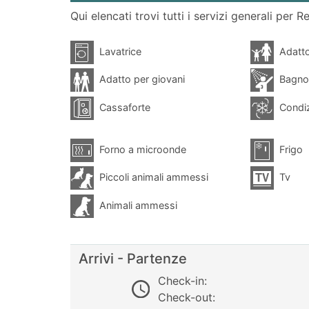
Qui elencati trovi tutti i servizi generali per Re
Lavatrice
Adatto
Adatto per giovani
Bagno
Cassaforte
Condiz
Forno a microonde
Frigo
Piccoli animali ammessi
Tv
Animali ammessi
Arrivi - Partenze
Check-in:
Check-out: