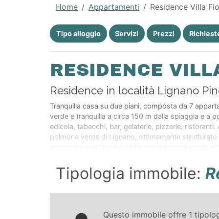
Home
Appartamenti
Residence Villa Fio
Tipo alloggio
Servizi
Prezzi
Richiest
RESIDENCE VILL
Residence in località Lignano Pin
Tranquilla casa su due piani, composta da 7 appart
verde e tranquilla a circa 150 m dalla spiaggia e a p
edicola, tabacchi, bar, gelaterie, pizzerie, ristoranti.
polmone verde di Lignano, ottimamente strutturato con
attrezzate con tavoli e sedie per gradevoli picnic all
raggiungere il caratteristico centro di Lignano Pine
Tipologia immobile:
R
Questo immobile offre
1
tipolo