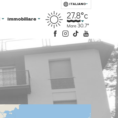
ITALIANO
27.8°c
i
Immobiliare
30.7°
Mare