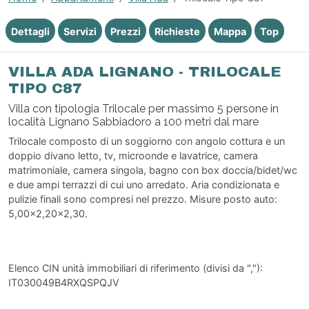
Dettagli
Servizi
Prezzi
Richieste
Mappa
Top
VILLA ADA LIGNANO - TRILOCALE
TIPO C87
Villa con tipologia Trilocale per massimo 5 persone in
località Lignano Sabbiadoro a 100 metri dal mare
Trilocale composto di un soggiorno con angolo cottura e un
doppio divano letto, tv, microonde e lavatrice, camera
matrimoniale, camera singola, bagno con box doccia/bidet/wc
e due ampi terrazzi di cui uno arredato. Aria condizionata e
pulizie finali sono compresi nel prezzo. Misure posto auto:
5,00x2,20x2,30.
Elenco CIN unità immobiliari di riferimento (divisi da ","):
IT030049B4RXQSPQJV