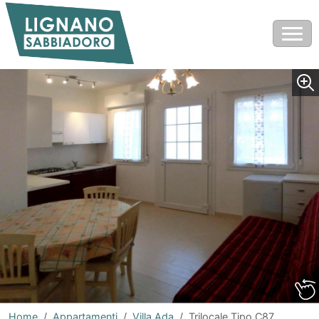
Home
Appartamenti
Villa Ada
Trilocale Tipo C87