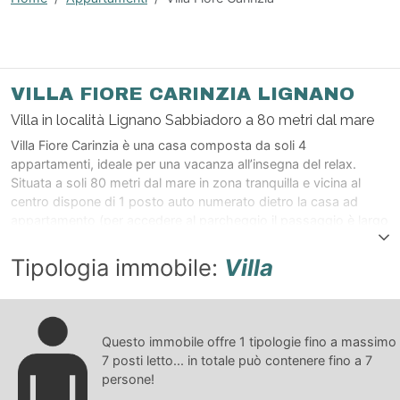
VILLA FIORE CARINZIA LIGNANO
Villa in località Lignano Sabbiadoro a 80 metri dal mare
Villa Fiore Carinzia è una casa composta da soli 4
appartamenti, ideale per una vacanza all’insegna del relax.
Situata a soli 80 metri dal mare in zona tranquilla e vicina al
centro dispone di 1 posto auto numerato dietro la casa ad
appartamento (per accedere al parcheggio il passaggio è largo
solamente 1,95 mt., no SUV e minibus) e lavatrice ad uso
comune. Tutti gli appartamenti dispongono di Tv satellitare,
Tipologia immobile:
Villa
macchina per caffè americano, forno a microonde, frigo
grande con cella freezer, phon in bagno ed aria condizionata.
“Light WI-FI” (no streaming no download) su richiesta (non
compreso nel prezzo). Ufficio spiaggia più vicino: n°16.
Questo immobile offre
1
tipologie fino a massimo
Biancheria da letto NON compresa nel prezzo. Asciugamani
7
posti letto... in totale può contenere fino a
7
NON compresi nel prezzo.
persone!
Tipo B. Soggiorno con angolo cottura e divano letto singolo,