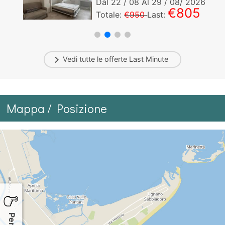
Dal
22
/ 08 Al
29
/ 08/ 2026
€805
Totale:
€950
Last:
Vedi tutte le offerte
Last Minute
Mappa / Posizione