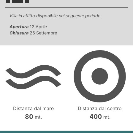
camera tripla (letto matrimoniale + letto singolo), bagno con
box doccia. Terrazzo attrezzato con mobili per poter pranzare.
Situato al piano terra. Max 4 pax.
Villa in affitto disponibile nel seguente periodo
Tipo 2B. Soggiorno con angolo cottura e divano letto doppio,
Apertura
12 Aprile
camera matrimoniale, 1 bagno con box doccia, 1 bagno con
Chiusura
26 Settembre
doccia, 2 balconi attrezzati (lato parcheggio e lato strada) con
mobili per poter pranzare. Situato al 2. Piano. Max 4 pax.
Tipo C7. Soggiorno con angolo cottura e divano letto doppio,
camera matrimoniale, camera tripla (letto matrimoniale e letto
singolo), 1 bagno con box doccia, 1 bagno con doccia, ampio
balcone coperto e attrezzato con mobili per poter pranzare.
Situato al 1. Piano. Max 7 pax.
Distanza dal mare
Distanza dal centro
80
400
mt.
mt.