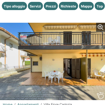
Tipo alloggio
Servizi
Prezzi
Richieste
Mappa
Top
Home
Appartamenti
Villa Fiore Carinzia