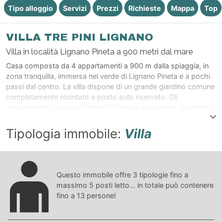
Tipo alloggio
Servizi
Prezzi
Richieste
Mappa
Top
VILLA TRE PINI LIGNANO
Villa in località Lignano Pineta a 900 metri dal mare
Casa composta da 4 appartamenti a 900 m dalla spiaggia, in
zona tranquilla, immersa nel verde di Lignano Pineta e a pochi
passi dal centro. La villa dispone di un grande giardino comune
completamente recintato e posto auto riservato. Gli
appartamenti sono tutti dotati di forno a microonde, macchina
per caffè americano e cassetta di sicurezza.
Tipologia immobile:
Villa
Questo immobile offre
3
tipologie fino a
massimo
5
posti letto... in totale può contenere
fino a
13
persone!