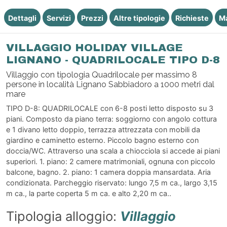
Dettagli
Servizi
Prezzi
Altre tipologie
Richieste
M
VILLAGGIO HOLIDAY VILLAGE
LIGNANO - QUADRILOCALE TIPO D-8
Villaggio con tipologia Quadrilocale per massimo 8
persone in località Lignano Sabbiadoro a 1000 metri dal
mare
TIPO D-8: QUADRILOCALE con 6-8 posti letto disposto su 3
piani. Composto da piano terra: soggiorno con angolo cottura
e 1 divano letto doppio, terrazza attrezzata con mobili da
giardino e caminetto esterno. Piccolo bagno esterno con
doccia/WC. Attraverso una scala a chiocciola si accede ai piani
superiori. 1. piano: 2 camere matrimoniali, ognuna con piccolo
balcone, bagno. 2. piano: 1 camera doppia mansardata. Aria
condizionata. Parcheggio riservato: lungo 7,5 m ca., largo 3,15
m ca., la parte coperta 5 m ca. e alto 2,20 m ca..
Tipologia alloggio:
Villaggio