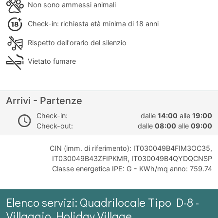
Non sono ammessi animali
Check-in: richiesta età minima di 18 anni
Rispetto dell'orario del silenzio
Vietato fumare
Arrivi - Partenze
Check-in:
dalle
14:00
alle
19:00
Check-out:
dalle
08:00
alle
09:00
CIN (imm. di riferimento): IT030049B4FIM3OC35,
IT030049B43ZFIPKMR, IT030049B4QYDQCNSP
Classe energetica IPE: G - KWh/mq anno: 759.74
Elenco servizi: Quadrilocale Tipo D-8 -
Villaggio Holiday Village