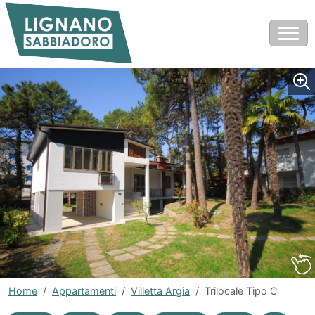
Home
Appartamenti
Villetta Argia
Trilocale Tipo C