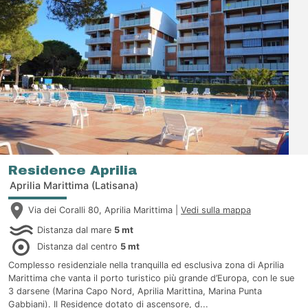
Sabbiadoro, vicino al centro, nel verde di Lignano Pineta o
Riviera, anche in strutture organizzate con giardino e attività
comuni. Gli alloggi sono curati nei servizi, il personale delle
Agenzie provvede, prima del vostro arrivo, a predisporre
igienicamente e in modo accogliente i locali, per permettervi
subito di godere comodamente le vostre ferie.
Residence Aprilia
Aprilia Marittima (Latisana)
Via dei Coralli 80, Aprilia Marittima |
Vedi sulla mappa
Distanza dal mare
5 mt
Distanza dal centro
5 mt
Complesso residenziale nella tranquilla ed esclusiva zona di Aprilia
Marittima che vanta il porto turistico più grande d’Europa, con le sue
3 darsene (Marina Capo Nord, Aprilia Marittina, Marina Punta
Gabbiani). Il Residence dotato di ascensore, d...