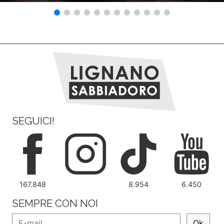
SEGUICI!
167.848
8.954
6.450
SEMPRE CON NOI
Ok