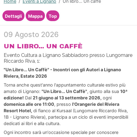
Home
Eventi a Lignano
Un libro... Un caffè
Dettagli
Mappa
Top
09 Agosto 2026
UN LIBRO... UN CAFFÈ
Evento Cultura a Lignano Sabbiadoro presso Lungomare
Riccardo Riva, 1:
"Un Libro... Un Caffè" - Incontri con gli Autori a Lignano
Riviera, Estate 2026
Torna anche quest'anno l'appuntamento culturale estivo più
amato di Lignano:
"Un Libro... Un Caffè"
, giunto alla sua
10ª
edizione!
Dal
21 giugno al 13 settembre 2026,
ogni
domenica alle ore 11:00
, presso
l'Orangerie del Riviera
Resort Hotel,
di fianco al Kursaal (Lungomare Riccardo Riva,
1B - Lignano Riviera), partecipa a un ciclo di eventi imperdibili
dedicati ai libri e alla cultura.
Ogni incontro sarà un'occasione speciale per conoscere