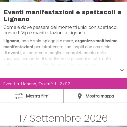
Eventi manifestazioni e spettacoli a
Lignano
Come e dove passare dei momenti unici con spettacoli
concerti Vip e manifestazioni a Lignano
Lignano,
non è solo spiaggia e mare,
organizza moltissime
manifestazioni
per intrattenere suoi ospiti con una serie
di
eventi,
a contorno o meglio a completamento della
vacanza, cercando di soddisfare le passioni di tutti, dalla
cultura, allo sport, il divertimento all’insegna dello
svago.
Durante tutto l’anno,
con maggior frequenza durante la
stagione estiva,
concerti, spettacoli, sfilate, tornei, mostre,
manifestazioni aeree, feste, spettacoli
Eventi a Lignano, Trovati: 1 - 2 di 2
pirotecnici,
Personaggi di fama nazionale e
internazionale
intervengono numerosi, allietando le giornate di
Mostra
filtri
Mostra
mappa
Lignano.
17 Settembre 2026