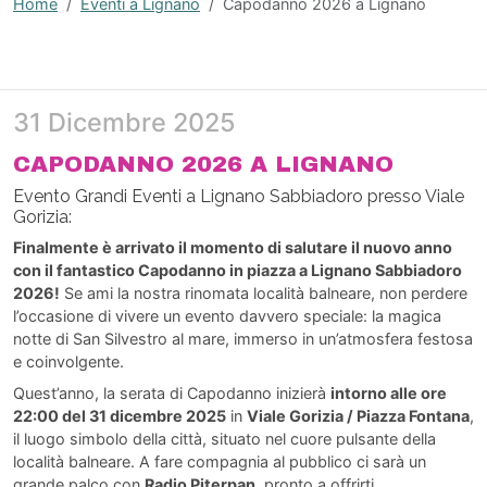
Home
Eventi a Lignano
Capodanno 2026 a Lignano
31 Dicembre 2025
CAPODANNO 2026 A LIGNANO
Evento Grandi Eventi a Lignano Sabbiadoro presso Viale
Gorizia:
Finalmente è arrivato il momento di salutare il nuovo anno
con il fantastico Capodanno in piazza a Lignano Sabbiadoro
2026!
Se ami la nostra rinomata località balneare, non perdere
l’occasione di vivere un evento davvero speciale: la magica
notte di San Silvestro al mare, immerso in un’atmosfera festosa
e coinvolgente.
Quest’anno, la serata di Capodanno inizierà
intorno alle ore
22:00 del 31 dicembre 2025
in
Viale Gorizia / Piazza Fontana
,
il luogo simbolo della città, situato nel cuore pulsante della
località balneare. A fare compagnia al pubblico ci sarà un
grande palco con
Radio Piterpan
, pronto a offrirti