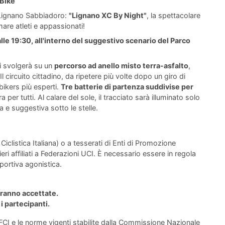
 Bike
a Lignano Sabbiadoro:
"Lignano XC By Night"
, la spettacolare
are atleti e appassionati!
alle 19:30, all'interno del suggestivo scenario del Parco
si svolgerà su un
percorso ad anello misto terra-asfalto
,
l circuito cittadino, da ripetere più volte dopo un giro di
bikers più esperti.
Tre batterie di partenza suddivise per
 per tutti. Al calare del sole, il tracciato sarà illuminato solo
a e suggestiva sotto le stelle.
Ciclistica Italiana) o a tesserati di Enti di Promozione
eri affiliati a Federazioni UCI. È necessario essere in regola
portiva agonistica.
aranno accettate.
i partecipanti.
CI e le norme vigenti stabilite dalla Commissione Nazionale