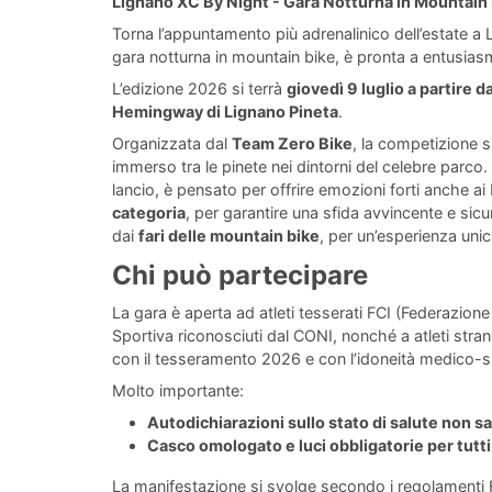
Lignano XC By Night - Gara Notturna in Mountain
Torna l’appuntamento più adrenalinico dell’estate 
gara notturna in mountain bike, è pronta a entusiasm
L’edizione 2026 si terrà
giovedì 9 luglio a partire d
Hemingway di Lignano Pineta
.
Organizzata dal
Team Zero Bike
, la competizione 
immerso tra le pinete nei dintorni del celebre parco. I
lancio, è pensato per offrire emozioni forti anche ai 
categoria
, per garantire una sfida avvincente e sicura
dai
fari delle mountain bike
, per un’esperienza unic
Chi può partecipare
La gara è aperta ad atleti tesserati FCI (Federazione 
Sportiva riconosciuti dal CONI, nonché a atleti strani
con il tesseramento 2026 e con l’idoneità medico-s
Molto importante:
Autodichiarazioni sullo stato di salute non s
Casco omologato e luci obbligatorie per tutti 
La manifestazione si svolge secondo i regolamenti F