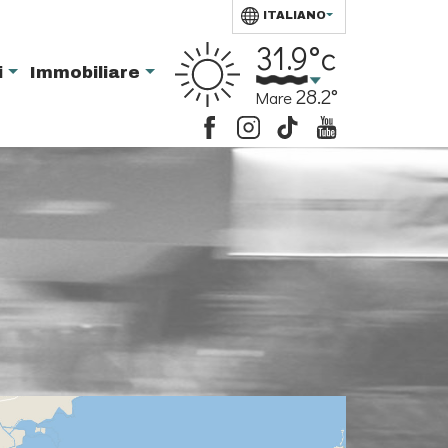
ITALIANO
31.9°c
i
Immobiliare
28.2°
Mare