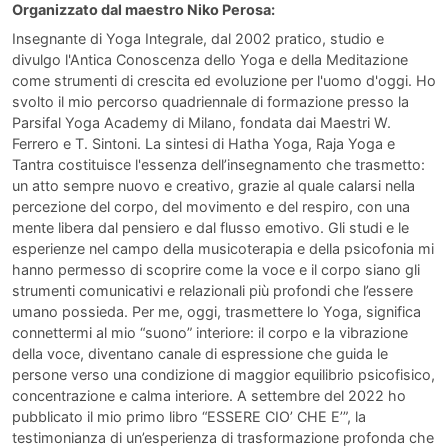
Organizzato dal maestro Niko Perosa:
Insegnante di Yoga Integrale, dal 2002 pratico, studio e
divulgo l'Antica Conoscenza dello Yoga e della Meditazione
come strumenti di crescita ed evoluzione per l'uomo d'oggi. Ho
svolto il mio percorso quadriennale di formazione presso la
Parsifal Yoga Academy di Milano, fondata dai Maestri W.
Ferrero e T. Sintoni. La sintesi di Hatha Yoga, Raja Yoga e
Tantra costituisce l'essenza dell’insegnamento che trasmetto:
un atto sempre nuovo e creativo, grazie al quale calarsi nella
percezione del corpo, del movimento e del respiro, con una
mente libera dal pensiero e dal flusso emotivo. Gli studi e le
esperienze nel campo della musicoterapia e della psicofonia mi
hanno permesso di scoprire come la voce e il corpo siano gli
strumenti comunicativi e relazionali più profondi che l’essere
umano possieda. Per me, oggi, trasmettere lo Yoga, significa
connettermi al mio “suono” interiore: il corpo e la vibrazione
della voce, diventano canale di espressione che guida le
persone verso una condizione di maggior equilibrio psicofisico,
concentrazione e calma interiore. A settembre del 2022 ho
pubblicato il mio primo libro “ESSERE CIO’ CHE E’”, la
testimonianza di un’esperienza di trasformazione profonda che