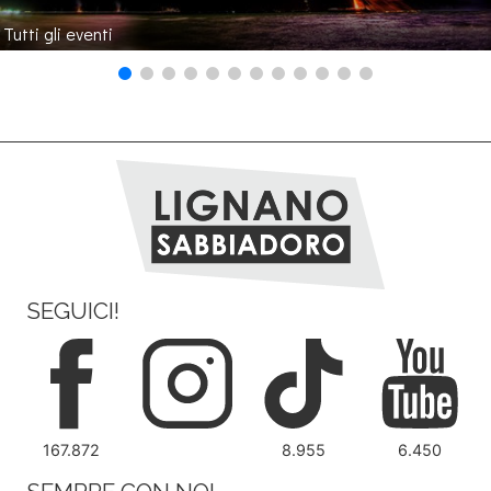
Tutti gli eventi
SEGUICI!
167.872
8.955
6.450