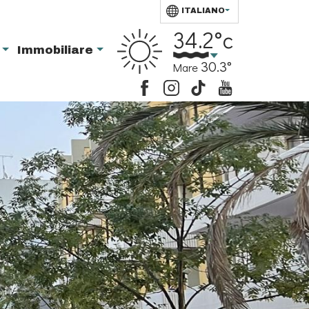
ITALIANO
34.2°c
i
Immobiliare
30.3°
Mare