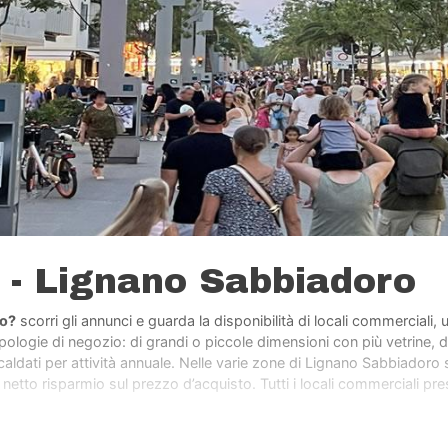
a - Lignano Sabbiadoro
no?
scorri gli annunci e guarda la disponibilità di locali commerciali, u
tipologie di negozio: di grandi o piccole dimensioni con più vetrine,
ldati per attività annuale. Nelle varie zone di Lignano Sabbiadoro s
 netto risparmio sul prezzo d’acquisto. Tutti i locali commerciali pr