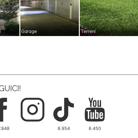
i
Garage
Terreni
GUICI!
7.848
8.954
6.450