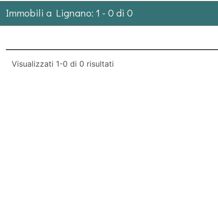
Immobili a Lignano:
1
-
0
di
0
Visualizzati
1-0
di
0
risultati