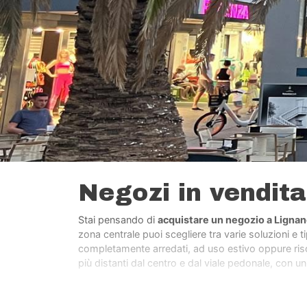
Negozi in vendit
Stai pensando di
acquistare un negozio a Ligna
zona centrale puoi scegliere tra varie soluzioni e 
completamente arredati, ad uso estivo oppure risca
più distanti dal centro e dal viale pedonale, con un