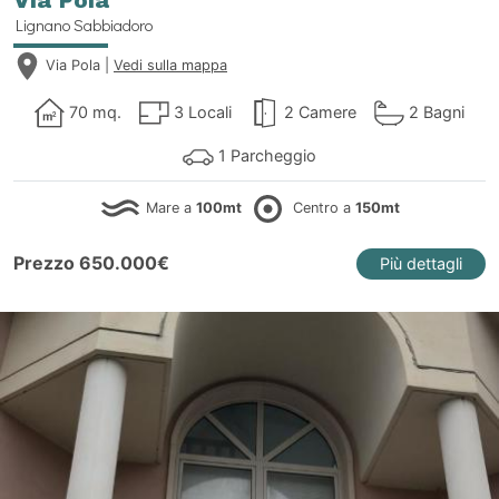
Via Pola
Lignano Sabbiadoro
Via Pola |
Vedi sulla mappa
70 mq.
3 Locali
2 Camere
2 Bagni
1 Parcheggio
Mare a
100mt
Centro a
150mt
Prezzo 650.000€
Più dettagli