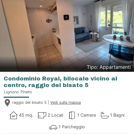
Tipo: Appartamenti
Condominio Royal, bilocale vicino al
centro, raggio del bisato 5
Lignano Pineta
raggio del bisato 5 |
Vedi sulla mappa
45 mq.
2 Locali
1 Camere
1 Bagni
1 Parcheggio