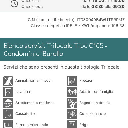
Check-in:
dalle
16:00
alle
19:00
Check-out:
dalle
08:30
alle
09:30
CIN (imm. di riferimento): IT030049B4WUTRRPM7
Classe energetica IPE: E - KWh/mq anno: 196.58
Elenco servizi: Trilocale Tipo C165 -
Condominio Burello
Servizi che sono presenti in questa tipologia Trilocale.
Animali non ammessi
Freezer
Lavatrice
Adatto per famiglie
Arredamento moderno
Bagno con doccia
Cassaforte
Condizionatore
Forno a microonde
Frigo