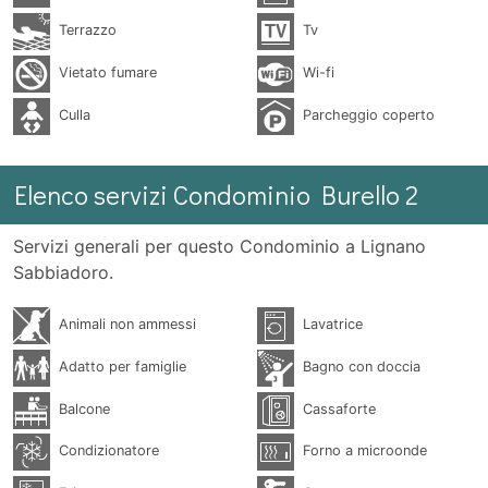
Terrazzo
Tv
Vietato fumare
Wi-fi
Culla
Parcheggio coperto
Elenco servizi Condominio Burello 2
Servizi generali per questo Condominio a Lignano
Sabbiadoro.
Animali non ammessi
Lavatrice
Adatto per famiglie
Bagno con doccia
Balcone
Cassaforte
Condizionatore
Forno a microonde