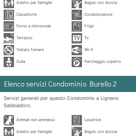
Adatto per famiglie
Bagno con doccia
Cassaforte
Condizionatore
Forno a microonde
Frigo
Terrazzo
Tv
Vietato fumare
Wi-fi
Culla
Parcheggio coperto
Elenco servizi Condominio Burello 2
Servizi generali per questo Condominio a Lignano
Sabbiadoro.
Animali non ammessi
Lavatrice
Adatto per famiglie
Bagno con doccia