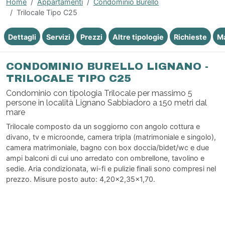
Home
Appartamenti
Condominio Burello
Trilocale Tipo C25
Dettagli
Servizi
Prezzi
Altre tipologie
Richieste
M
CONDOMINIO BURELLO LIGNANO -
TRILOCALE TIPO C25
Condominio con tipologia Trilocale per massimo 5
persone in località Lignano Sabbiadoro a 150 metri dal
mare
Trilocale composto da un soggiorno con angolo cottura e
divano, tv e microonde, camera tripla (matrimoniale e singolo),
camera matrimoniale, bagno con box doccia/bidet/wc e due
ampi balconi di cui uno arredato con ombrellone, tavolino e
sedie. Aria condizionata, wi-fi e pulizie finali sono compresi nel
prezzo. Misure posto auto: 4,20x2,35x1,70.