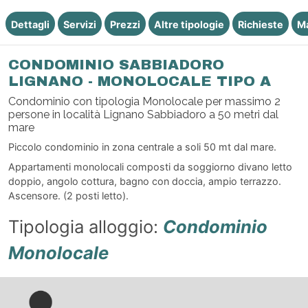
Dettagli
Servizi
Prezzi
Altre tipologie
Richieste
M
CONDOMINIO SABBIADORO
LIGNANO - MONOLOCALE TIPO A
Condominio con tipologia Monolocale per massimo 2
persone in località Lignano Sabbiadoro a 50 metri dal
mare
Piccolo condominio in zona centrale a soli 50 mt dal mare.
Appartamenti monolocali composti da soggiorno divano letto
doppio, angolo cottura, bagno con doccia, ampio terrazzo.
Ascensore. (2 posti letto).
Tipologia alloggio:
Condominio
Monolocale