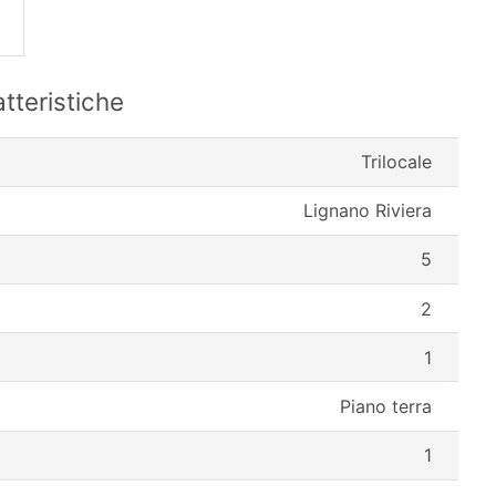
tteristiche
Trilocale
Lignano Riviera
5
2
1
Piano terra
1