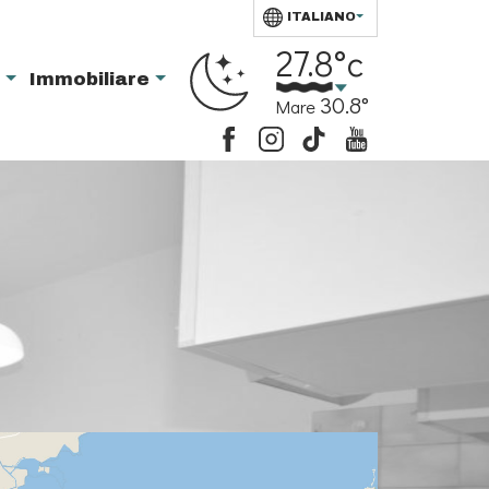
ITALIANO
27.8°c
i
Immobiliare
30.8°
Mare