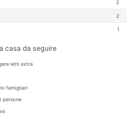
2
2
1
la casa da seguire
ere letti extra
o famigliari
i persone
nni