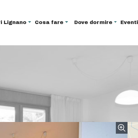
i Lignano
Cosa fare
Dove dormire
Event