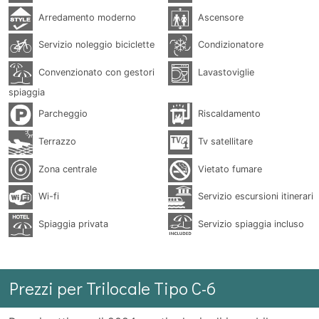
Arredamento moderno
Ascensore
Servizio noleggio biciclette
Condizionatore
Convenzionato con gestori
Lavastoviglie
spiaggia
Parcheggio
Riscaldamento
Terrazzo
Tv satellitare
Zona centrale
Vietato fumare
Wi-fi
Servizio escursioni itinerari
Spiaggia privata
Servizio spiaggia incluso
Prezzi per Trilocale Tipo C-6