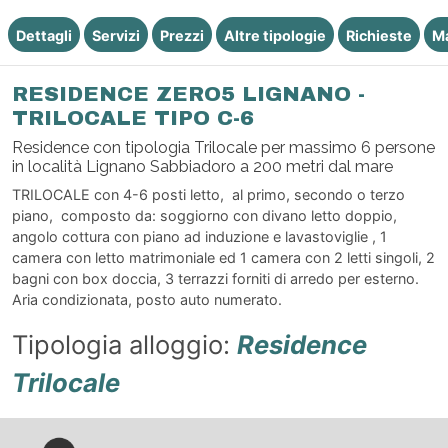
Dettagli
Servizi
Prezzi
Altre tipologie
Richieste
M
RESIDENCE ZERO5 LIGNANO -
TRILOCALE TIPO C-6
Residence con tipologia Trilocale per massimo 6 persone
in località Lignano Sabbiadoro a 200 metri dal mare
TRILOCALE con 4-6 posti letto, al primo, secondo o terzo
piano, composto da: soggiorno con divano letto doppio,
angolo cottura con piano ad induzione e lavastoviglie , 1
camera con letto matrimoniale ed 1 camera con 2 letti singoli, 2
bagni con box doccia, 3 terrazzi forniti di arredo per esterno.
Aria condizionata, posto auto numerato.
Tipologia alloggio:
Residence
Trilocale