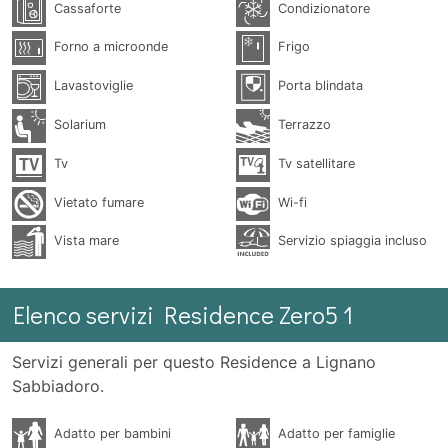
Cassaforte
Condizionatore
Forno a microonde
Frigo
Lavastoviglie
Porta blindata
Solarium
Terrazzo
Tv
Tv satellitare
Vietato fumare
Wi-fi
Vista mare
Servizio spiaggia incluso
Elenco servizi Residence Zero5 1
Servizi generali per questo Residence a Lignano
Sabbiadoro.
Adatto per bambini
Adatto per famiglie