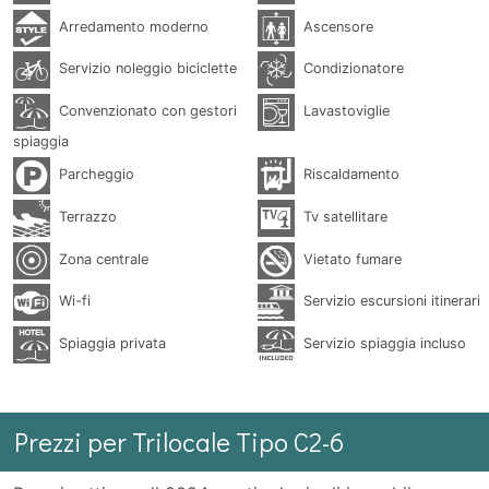
Arredamento moderno
Ascensore
Servizio noleggio biciclette
Condizionatore
Convenzionato con gestori
Lavastoviglie
spiaggia
Parcheggio
Riscaldamento
Terrazzo
Tv satellitare
Zona centrale
Vietato fumare
Wi-fi
Servizio escursioni itinerari
Spiaggia privata
Servizio spiaggia incluso
Prezzi per Trilocale Tipo C2-6