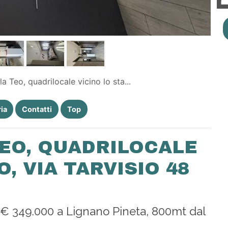
illa Teo, quadrilocale vicino lo sta...
ia
Contatti
Top
TEO, QUADRILOCALE
O, VIA TARVISIO 48
 € 349.000 a Lignano Pineta, 800mt dal