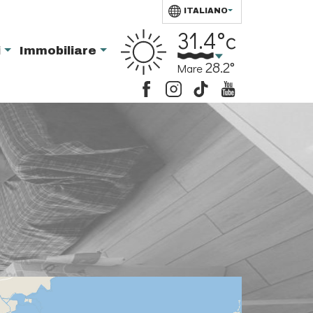
ITALIANO
31.4°c
i
Immobiliare
28.2°
Mare