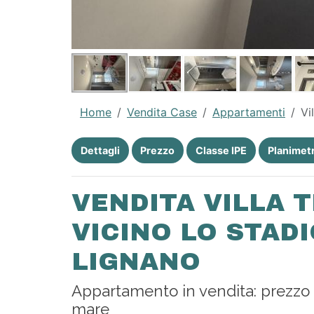
Home
Vendita Case
Appartamenti
V
Dettagli
Prezzo
Classe IPE
Planimetr
VENDITA VILLA 
VICINO LO STADI
LIGNANO
Appartamento in vendita: prezzo
mare