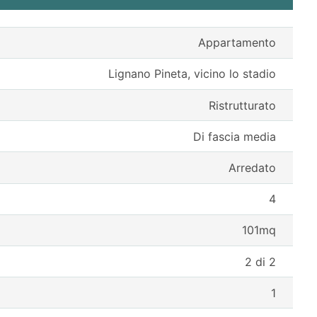
Appartamento
Lignano Pineta, vicino lo stadio
Ristrutturato
Di fascia media
Arredato
4
101mq
2 di 2
1