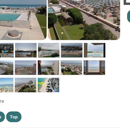
re
e
Top