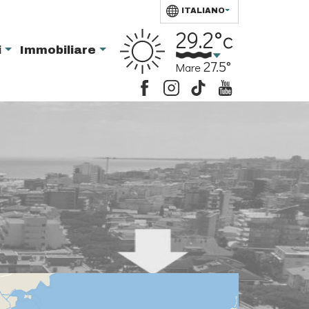
ITALIANO
29.2°c
i
Immobiliare
27.5°
Mare