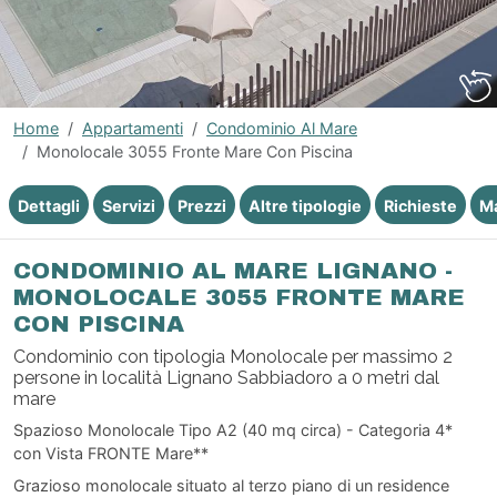
Home
Appartamenti
Condominio Al Mare
Monolocale 3055 Fronte Mare Con Piscina
Dettagli
Servizi
Prezzi
Altre tipologie
Richieste
M
CONDOMINIO AL MARE LIGNANO -
MONOLOCALE 3055 FRONTE MARE
CON PISCINA
Condominio con tipologia Monolocale per massimo 2
persone in località Lignano Sabbiadoro a 0 metri dal
mare
Spazioso Monolocale Tipo A2 (40 mq circa) - Categoria 4*
con Vista FRONTE Mare**
Grazioso monolocale situato al terzo piano di un residence