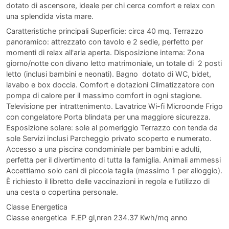
dotato di ascensore, ideale per chi cerca comfort e relax con
una splendida vista mare.
Caratteristiche principali Superficie: circa 40 mq. Terrazzo
panoramico: attrezzato con tavolo e 2 sedie, perfetto per
momenti di relax all'aria aperta. Disposizione interna: Zona
giorno/notte con divano letto matrimoniale, un totale di 2 posti
letto (inclusi bambini e neonati). Bagno dotato di WC, bidet,
lavabo e box doccia. Comfort e dotazioni Climatizzatore con
pompa di calore per il massimo comfort in ogni stagione.
Televisione per intrattenimento. Lavatrice Wi-fi Microonde Frigo
con congelatore Porta blindata per una maggiore sicurezza.
Esposizione solare: sole al pomeriggio Terrazzo con tenda da
sole Servizi inclusi Parcheggio privato scoperto e numerato.
Accesso a una piscina condominiale per bambini e adulti,
perfetta per il divertimento di tutta la famiglia. Animali ammessi
Accettiamo solo cani di piccola taglia (massimo 1 per alloggio).
È richiesto il libretto delle vaccinazioni in regola e l’utilizzo di
una cesta o copertina personale.
Classe Energetica
Classe energetica F.EP gl,nren 234.37 Kwh/mq anno