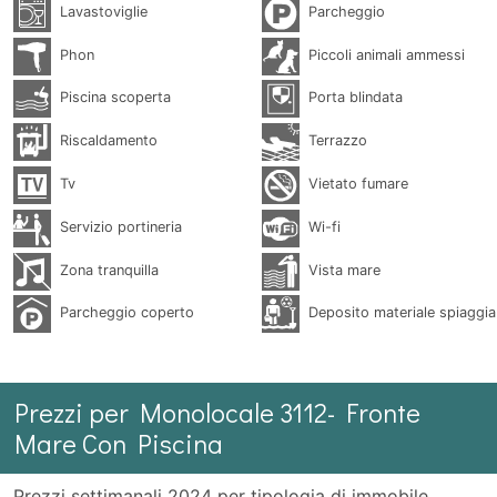
Lavastoviglie
Parcheggio
Phon
Piccoli animali ammessi
Piscina scoperta
Porta blindata
Riscaldamento
Terrazzo
Tv
Vietato fumare
Servizio portineria
Wi-fi
Zona tranquilla
Vista mare
Parcheggio coperto
Deposito materiale spiaggia
Prezzi per Monolocale 3112- Fronte
Mare Con Piscina
Prezzi settimanali 2024 per tipologia di immobile.