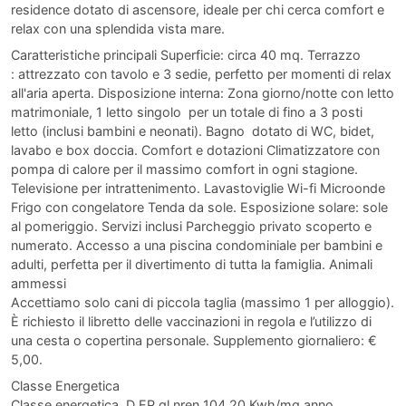
residence dotato di ascensore, ideale per chi cerca comfort e
relax con una splendida vista mare.
Caratteristiche principali Superficie: circa 40 mq. Terrazzo
: attrezzato con tavolo e 3 sedie, perfetto per momenti di relax
all'aria aperta. Disposizione interna: Zona giorno/notte con letto
matrimoniale, 1 letto singolo per un totale di fino a 3 posti
letto (inclusi bambini e neonati). Bagno dotato di WC, bidet,
lavabo e box doccia. Comfort e dotazioni Climatizzatore con
pompa di calore per il massimo comfort in ogni stagione.
Televisione per intrattenimento. Lavastoviglie Wi-fi Microonde
Frigo con congelatore Tenda da sole. Esposizione solare: sole
al pomeriggio. Servizi inclusi Parcheggio privato scoperto e
numerato. Accesso a una piscina condominiale per bambini e
adulti, perfetta per il divertimento di tutta la famiglia. Animali
ammessi
Accettiamo solo cani di piccola taglia (massimo 1 per alloggio).
È richiesto il libretto delle vaccinazioni in regola e l’utilizzo di
una cesta o copertina personale. Supplemento giornaliero: €
5,00.
Classe Energetica
Classe energetica D EP gl,nren 104.20 Kwh/mq anno