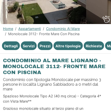
Home
Appartamenti
Condominio Al Mare
Monolocale 3112- Fronte Mare Con Piscina
Dettagli
Servizi
Prezzi
Altre tipologie
Richieste
M
CONDOMINIO AL MARE LIGNANO -
MONOLOCALE 3112- FRONTE MARE
CON PISCINA
Condominio con tipologia Monolocale per massimo 3
persone in località Lignano Sabbiadoro a 0 metri dal
mare
Spazioso Monolocale Tipo A2 (40 mq circa) - Categoria 4*
con Vista Mare**
Grazioso monolocale situato al terzo piano di un