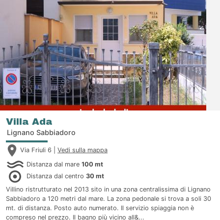
Sabbiadoro, vicino al centro, nel verde di Lignano Pineta o
Riviera, anche in strutture organizzate con giardino e attività
comuni. Gli alloggi sono curati nei servizi, il personale delle
Agenzie provvede, prima del vostro arrivo, a predisporre
igienicamente e in modo accogliente i locali, per permettervi
subito di godere comodamente le vostre ferie.
Villa Ada
Lignano Sabbiadoro
Via Friuli 6 |
Vedi sulla mappa
Distanza dal mare
100 mt
Distanza dal centro
30 mt
Villino ristrutturato nel 2013 sito in una zona centralissima di Lignano
Sabbiadoro a 120 metri dal mare. La zona pedonale si trova a soli 30
mt. di distanza. Posto auto numerato. Il servizio spiaggia non è
compreso nel prezzo. Il bagno più vicino all&...