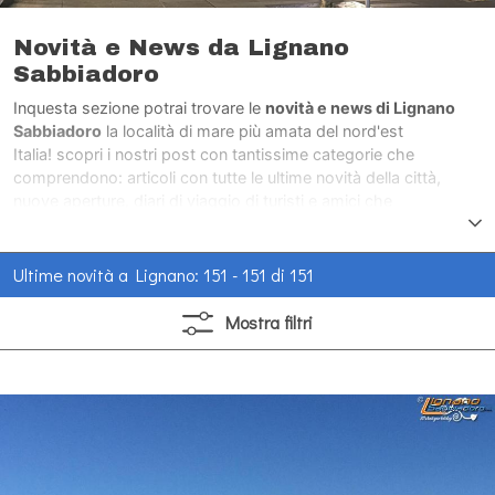
Novità e News da Lignano
Sabbiadoro
Inquesta sezione potrai trovare le
novità e news di Lignano
Sabbiadoro
la località di mare più amata del nord'est
Italia! scopri i nostri post con tantissime categorie che
comprendono: articoli con tutte le ultime novità della città,
nuove aperture, diari di viaggio di turisti e amici che
hanno visitato la città di mare più amata del nord'est Italia.
Ultime novità a Lignano: 151 - 151 di 151
Mostra
filtri