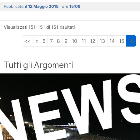
Pubblicato il
12 Maggio 2015
| ore
15:09
Visualizzati
151-151
di
151
risultati
<<
«
6
7
8
9
10
11
12
13
14
15
16
Tutti gli Argomenti