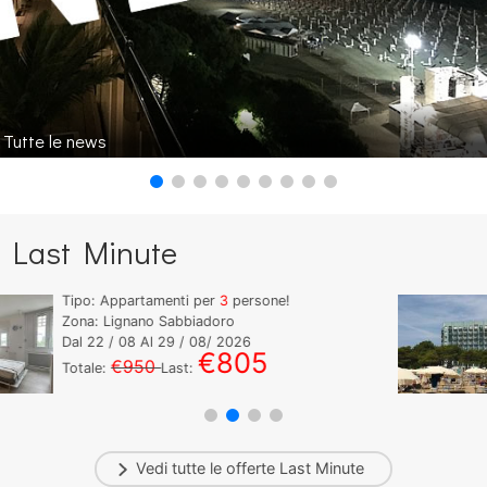
Tutte le news
Last Minute
Tipo: Appartamenti per
3
persone!
Zona: Lignano Sabbiadoro
Dal
22
/ 08 Al
29
/ 08/ 2026
€900
€1.000
Totale:
Last:
Vedi tutte le offerte
Last Minute