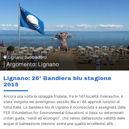
Lignano Sabbiadoro
| Argomento: Lignano
Lignano: 26° Bandiera blu stagione
2015
Ancora una volta la spiaggia friulana, tra le 147 località rivierasche, è
stata insignita del prestigioso vessillo Blu e i 66 approdi turistici di
tutta Italia. La bandiera blu di Lignano Il riconosciuta e assegnata dalla
FEE (Foundation for Environmental Education) si basa su determinati
criteri guida, “verdi ed ecologici”, che vanno dall’assoluta validità delle
acque di balneazione (devono avere una qualità eccellente) all’e...