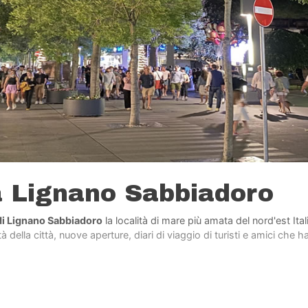
a Lignano Sabbiadoro
di Lignano Sabbiadoro
la località di mare più amata del nord'est Ita
 della città, nuove aperture, diari di viaggio di turisti e amici che h