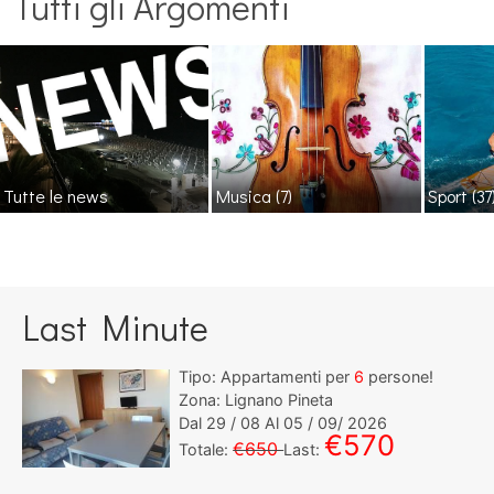
Tutti gli Argomenti
Tutte le news
Musica
(7)
Sport
(37
Last Minute
Tipo: Appartamenti per
6
persone!
Zona: Lignano Pineta
Dal
29
/ 08 Al
05
/ 09/ 2026
€570
€650
Totale:
Last: