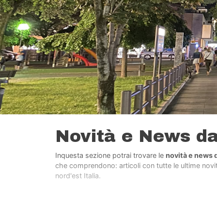
Novità e News d
Inquesta sezione potrai trovare le
novità e news 
che comprendono: articoli con tutte le ultime novità
nord'est Italia.