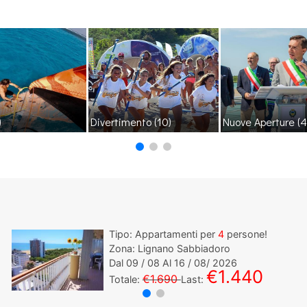
)
Divertimento
(10)
Nuove Aperture
(4
Tipo: Appartamenti per
4
persone!
Zona: Lignano Sabbiadoro
Dal
09
/ 08 Al
16
/ 08/ 2026
€1.440
€1.690
Totale:
Last: