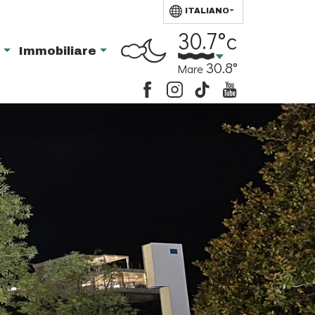
ITALIANO
30.7°c
i
Immobiliare
30.8°
Mare