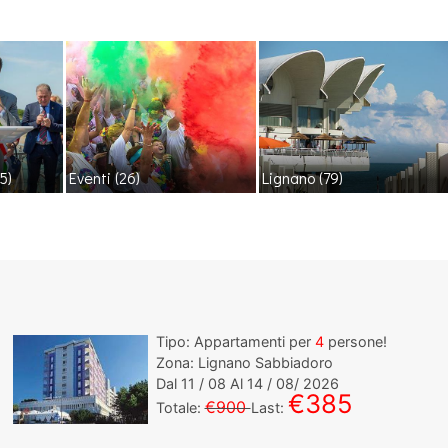
5)
Eventi
(26)
Lignano
(79)
Tipo: Appartamenti per
4
persone!
Zona: Lignano Sabbiadoro
Dal
11
/ 08 Al
14
/ 08/ 2026
€385
€900
Totale:
Last: