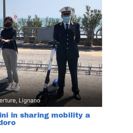
erture, Lignano
ni in sharing mobility a
doro