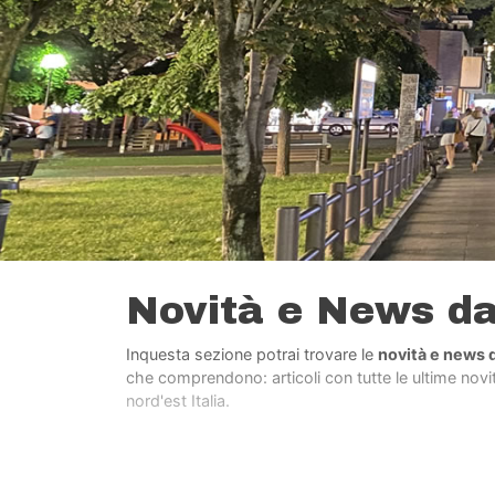
Novità e News d
Inquesta sezione potrai trovare le
novità e news 
che comprendono: articoli con tutte le ultime novità
nord'est Italia.