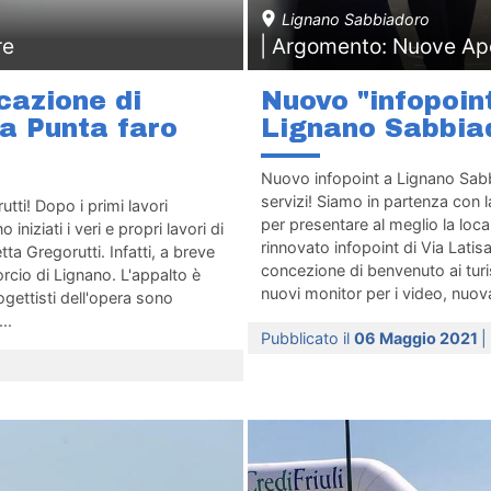
Lignano Sabbiadoro
re
| Argomento: Nuove Ap
ficazione di
Nuovo "infopoin
na Punta faro
Lignano Sabbia
Nuovo infopoint a Lignano Sabb
servizi! Siamo in partenza con 
rutti! Dopo i primi lavori
per presentare al meglio la loca
iniziati i veri e propri lavori di
rinnovato infopoint di Via Lati
tta Gregorutti. Infatti, a breve
concezione di benvenuto ai turi
rcio di Lignano. L'appalto è
nuovi monitor per i video, nuov
ogettisti dell'opera sono
..
Pubblicato il
06 Maggio 2021
|