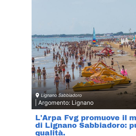
Lignano Sabbiadoro
| Argomento: Lignano
L'Arpa Fvg promuove il m
di Lignano Sabbiadoro: pu
qualità.