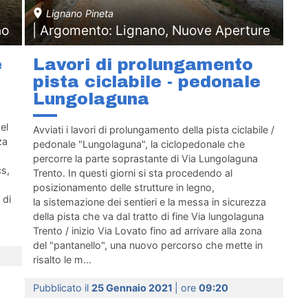
Lignano Pineta
no
| Argomento: Lignano, Nuove Aperture
e
Lavori di prolungamento
pista ciclabile - pedonale
Lungolaguna
el
Avviati i lavori di prolungamento della pista ciclabile /
za
pedonale "Lungolaguna", la ciclopedonale che
percorre la parte soprastante di Via Lungolaguna
cs,
Trento. In questi giorni si sta procedendo al
posizionamento delle strutture in legno,
 di
la sistemazione dei sentieri e la messa in sicurezza
della pista che va dal tratto di fine Via lungolaguna
Trento / inizio Via Lovato fino ad arrivare alla zona
del "pantanello", una nuovo percorso che mette in
risalto le m...
Pubblicato il
25 Gennaio 2021
| ore
09:20