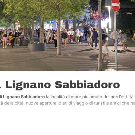
a Lignano Sabbiadoro
di Lignano Sabbiadoro
la località di mare più amata del nord'est Ita
 della città, nuove aperture, diari di viaggio di turisti e amici che h