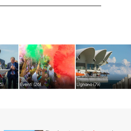
5)
Eventi
(26)
Lignano
(79)