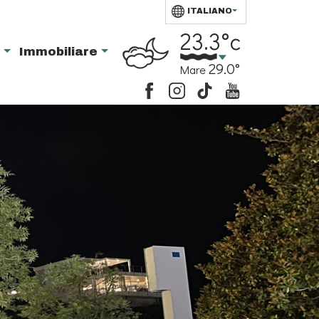
ITALIANO
23.3°c
i
Immobiliare
29.0°
Mare