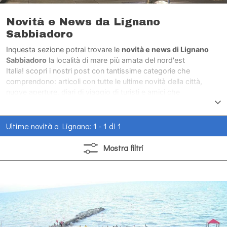
Novità e News da Lignano
Sabbiadoro
Inquesta sezione potrai trovare le
novità e news di Lignano
Sabbiadoro
la località di mare più amata del nord'est
Italia! scopri i nostri post con tantissime categorie che
comprendono: articoli con tutte le ultime novità della città,
nuove aperture, diari di viaggio di turisti e amici che
hanno visitato la città di mare più amata del nord'est Italia.
Ultime novità a Lignano: 1 - 1 di 1
Mostra
filtri