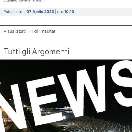
Lignano Riviera, situa...
Pubblicato il
07 Aprile 2023
| ore
10:10
Visualizzati
1-1
di
1
risultati
Tutti gli Argomenti