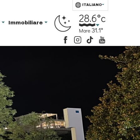
ITALIANO
28.6°c
i
Immobiliare
31.1°
Mare