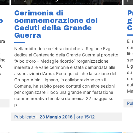
Cerimonia di
P
e
commemorazione dei
g
6
Caduti della Grande
C
Guerra
era
E’ 
cur
Nell’ambito delle celebrazioni che la Regione Fvg
r
lib
dedica al Centenario della Grande Guerra al progetto
fino
seg
“Albo d’oro - Medaglie ricordo” l’organizzazione
0.
Li
inerente alle varie cerimonie è stata demandata alle
,
su 
associazioni d’Arma. Ecco quindi che la sezione del
un
Gruppo Alpini Lignano, in collaborazione con il
aut
Comune, ha subito preso contatti con altre sezioni
Mas
per organizzare il loco una grande manifestazione
commemorativa tenutasi domenica 22 maggio sul
Pub
p...
Pubblicato il
23 Maggio 2016
| ore
15:12