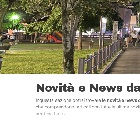
Novità e News d
Inquesta sezione potrai trovare le
novità e news 
che comprendono: articoli con tutte le ultime novità
nord'est Italia.