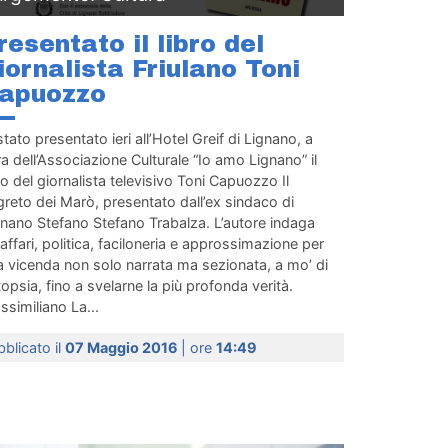
resentato il libro del
iornalista Friulano Toni
apuozzo
stato presentato ieri all’Hotel Greif di Lignano, a
a dell’Associazione Culturale “Io amo Lignano” il
ro del giornalista televisivo Toni Capuozzo Il
reto dei Marò, presentato dall’ex sindaco di
gnano Stefano Stefano Trabalza. L’autore indaga
affari, politica, faciloneria e approssimazione per
a vicenda non solo narrata ma sezionata, a mo’ di
opsia, fino a svelarne la più profonda verità.
similiano La...
blicato il
07 Maggio 2016
| ore
14:49