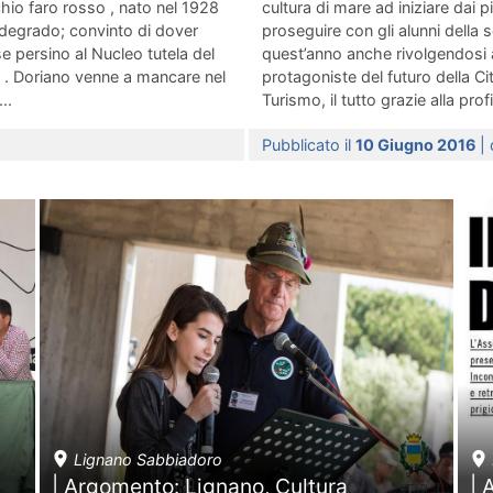
hio faro rosso , nato nel 1928
cultura di mare ad iniziare dai p
le degrado; convinto di dover
proseguire con gli alunni della
rse persino al Nucleo tutela del
quest’anno anche rivolgendosi a
o . Doriano venne a mancare nel
protagoniste del futuro della Città
..
Turismo, il tutto grazie alla profi
Pubblicato il
10 Giugno 2016
|
Lignano Sabbiadoro
| Argomento: Lignano, Cultura
| 