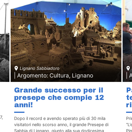
Lignano Sabbiadoro
| Argomento: Cultura, Lignano
| 
Grande successo per il
P
presepe che compie 12
t
anni!
r
7,
Dopo il record e avendo sperato più di 30 mila
Pri
visitatori nello scorso anno, il grande Presepe di
“L’
Sabbia di Lignano, giunto alla sua dodicesima
Pin