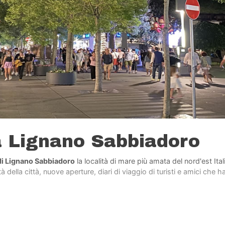
a Lignano Sabbiadoro
di Lignano Sabbiadoro
la località di mare più amata del nord'est Ita
 della città, nuove aperture, diari di viaggio di turisti e amici che h