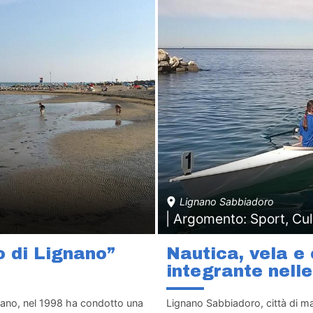
Lignano Sabbiadoro
| Argomento: Sport, Cul
ro di Lignano”
Nautica, vela e 
integrante nell
nano, nel 1998 ha condotto una
Lignano Sabbiadoro, città di mar