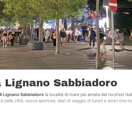
a Lignano Sabbiadoro
di Lignano Sabbiadoro
la località di mare più amata del nord'est Ita
 della città, nuove aperture, diari di viaggio di turisti e amici che h