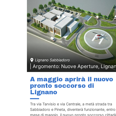
Lignano Sabbiadoro
| Argomento: Nuove Aperture, Ligna
A maggio aprirà il nuovo
pronto soccorso di
Lignano
Tra via Tarvisio e via Centrale, a metà strada tra
Sabbiadoro e Pineta, diventerà funzionante, entro 
mese di maggio, il nuovo pronto soccorso cittadi