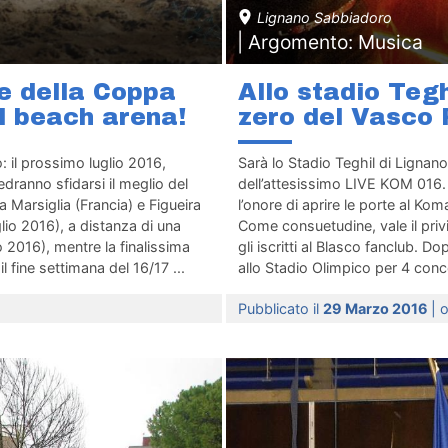
Lignano Sabbiadoro
| Argomento: Musica
le della Coppa
Allo stadio Tegh
l beach arena!
zero del Vasco 
 il prossimo luglio 2016,
Sarà lo Stadio Teghil di Lignan
edranno sfidarsi il meglio del
dell’attesissimo LIVE KOM 016. 
 Marsiglia (Francia) e Figueira
l’onore di aprire le porte al Ko
lio 2016), a distanza di una
Come consuetudine, vale il privi
o 2016), mentre la finalissima
gli iscritti al Blasco fanclub.
 fine settimana del 16/17 ...
allo Stadio Olimpico per 4 conce
Pubblicato il
29 Marzo 2016
| 