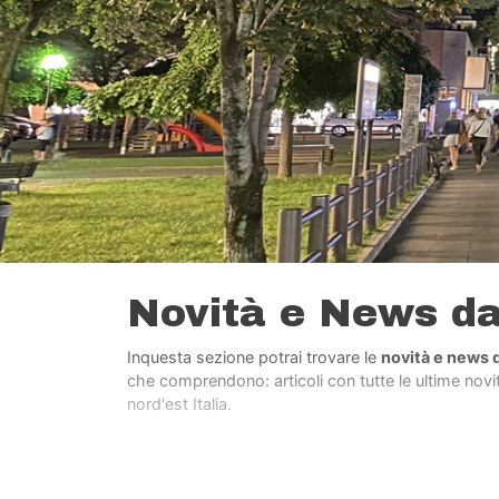
Novità e News d
Inquesta sezione potrai trovare le
novità e news 
che comprendono: articoli con tutte le ultime novità
nord'est Italia.