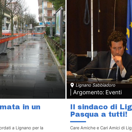
Lignano Sabbiadoro
| Argomento: Eventi
rmata in un
Il sindaco di L
Pasqua a tutti!
ordati a Lignano per la
Care Amiche e Cari Amici di Li