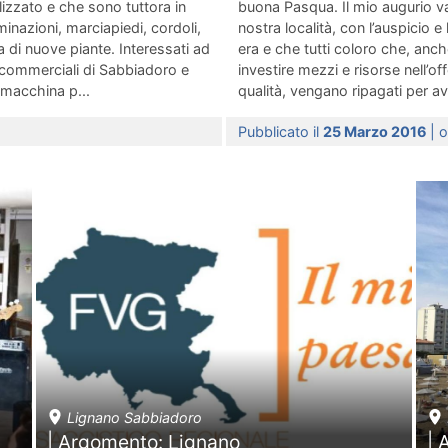
alizzato e che sono tuttora in
buona Pasqua. Il mio augurio va
inazioni, marciapiedi, cordoli,
nostra località, con l’auspicio 
ra di nuove piante. Interessati ad
era e che tutti coloro che, anch
i commerciali di Sabbiadoro e
investire mezzi e risorse nell’of
macchina p...
qualità, vengano ripagati per a
Pubblicato il
25 Marzo 2016
| 
Lignano Sabbiadoro
| Argomento: Lignano
| 