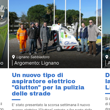
Lignano Sabbiadoro
no
| Argomento: Lignano
| 
Un nuovo tipo di
D
aspiratore elettrico
l
"Glutton" per la pulizia
L
delle strade
Si
il
di 
E’ stato presentato la scorsa settimana il nuovo
no.
dra
mezzo elettrico “Glutton” entrato a far parte della