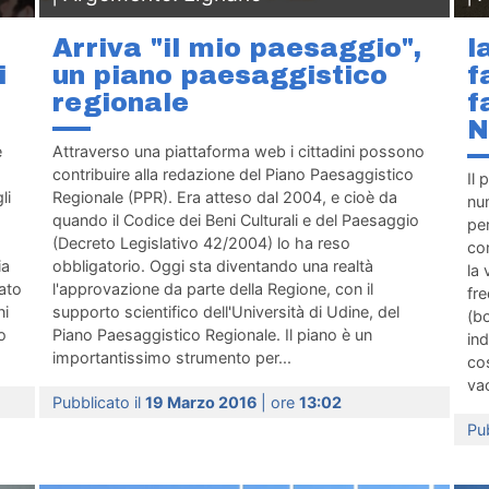
Arriva "il mio paesaggio",
l
i
un piano paesaggistico
f
regionale
f
N
è
Attraverso una piattaforma web i cittadini possono
contribuire alla redazione del Piano Paesaggistico
Il 
li
Regionale (PPR). Era atteso dal 2004, e cioè da
num
quando il Codice dei Beni Culturali e del Paesaggio
per
(Decreto Legislativo 42/2004) lo ha reso
con
ia
obbligatorio. Oggi sta diventando una realtà
la 
bato
l'approvazione da parte della Regione, con il
fre
ni
supporto scientifico dell'Università di Udine, del
(bo
o
Piano Paesaggistico Regionale. Il piano è un
ind
importantissimo strumento per...
cos
vac
Pubblicato il
19 Marzo 2016
| ore
13:02
Pub