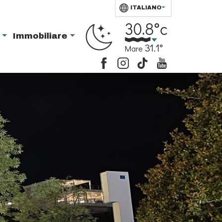
ITALIANO
30.8°c
i
Immobiliare
31.1°
Mare