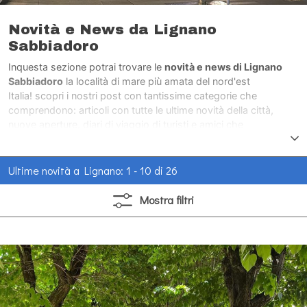
Novità e News da Lignano
Sabbiadoro
Inquesta sezione potrai trovare le
novità e news di Lignano
Sabbiadoro
la località di mare più amata del nord'est
Italia! scopri i nostri post con tantissime categorie che
comprendono: articoli con tutte le ultime novità della città,
nuove aperture, diari di viaggio di turisti e amici che
hanno visitato la città di mare più amata del nord'est Italia.
Ultime novità a Lignano: 1 - 10 di 26
Mostra
filtri