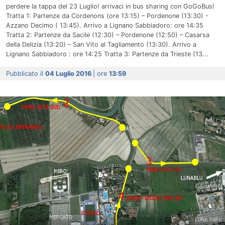
perdere la tappa del 23 Luglio! arrivaci in bus sharing con GoGoBus!
Tratta 1: Partenze da Cordenons (ore 13:15) – Pordenone (13:30) -
Azzano Decimo ( 13:45). Arrivo a Lignano Sabbiadoro: ore 14:35
Tratta 2: Partenze da Sacile (12:30) – Pordenone (12:50) – Casarsa
della Delizia (13:20) – San Vito al Tagliamento (13:30). Arrivo a
Lignano Sabbiadoro : ore 14:25 Tratta 3: Partenze da Trieste (13...
Pubblicato il
04 Luglio 2016
| ore
13:59