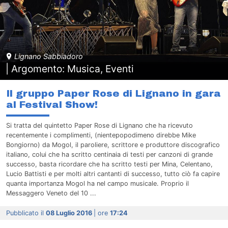
Lignano Sabbiadoro
| Argomento: Musica, Eventi
Il gruppo Paper Rose di Lignano in gara
al Festival Show!
Si tratta del quintetto Paper Rose di Lignano che ha ricevuto
recentemente i complimenti, (nientepopodimeno direbbe Mike
Bongiorno) da Mogol, il paroliere, scrittore e produttore discografico
italiano, colui che ha scritto centinaia di testi per canzoni di grande
successo, basta ricordare che ha scritto testi per Mina, Celentano,
Lucio Battisti e per molti altri cantanti di successo, tutto ciò fa capire
quanta importanza Mogol ha nel campo musicale. Proprio il
Messaggero Veneto del 10 ...
Pubblicato il
08 Luglio 2016
| ore
17:24