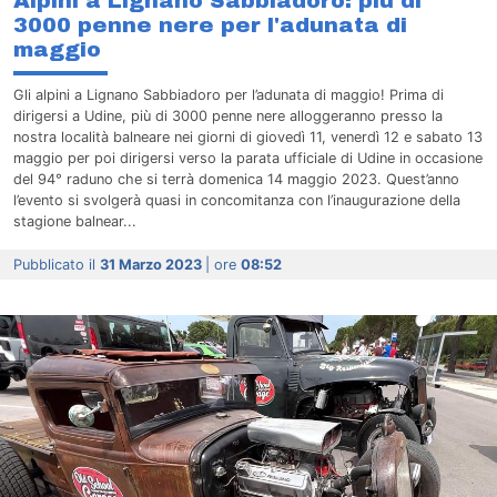
Alpini a Lignano Sabbiadoro: più di
3000 penne nere per l'adunata di
maggio
Gli alpini a Lignano Sabbiadoro per l’adunata di maggio! Prima di
dirigersi a Udine, più di 3000 penne nere alloggeranno presso la
nostra località balneare nei giorni di giovedì 11, venerdì 12 e sabato 13
maggio per poi dirigersi verso la parata ufficiale di Udine in occasione
del 94° raduno che si terrà domenica 14 maggio 2023. Quest’anno
l’evento si svolgerà quasi in concomitanza con l’inaugurazione della
stagione balnear...
Pubblicato il
31 Marzo 2023
| ore
08:52