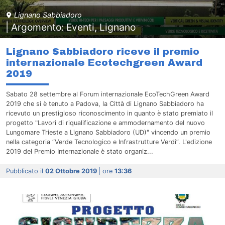
Lignano Sabbiadoro
| Argomento: Eventi, Lignano
Lignano Sabbiadoro riceve il premio
internazionale Ecotechgreen Award
2019
Sabato 28 settembre al Forum internazionale EcoTechGreen Award
2019 che si è tenuto a Padova, la Città di Lignano Sabbiadoro ha
ricevuto un prestigioso riconoscimento in quanto è stato premiato il
progetto "Lavori di riqualificazione e ammodernamento del nuovo
Lungomare Trieste a Lignano Sabbiadoro (UD)" vincendo un premio
nella categoria “Verde Tecnologico e Infrastrutture Verdi”. L'edizione
2019 del Premio Internazionale è stato organiz...
Pubblicato il
02 Ottobre 2019
| ore
13:36