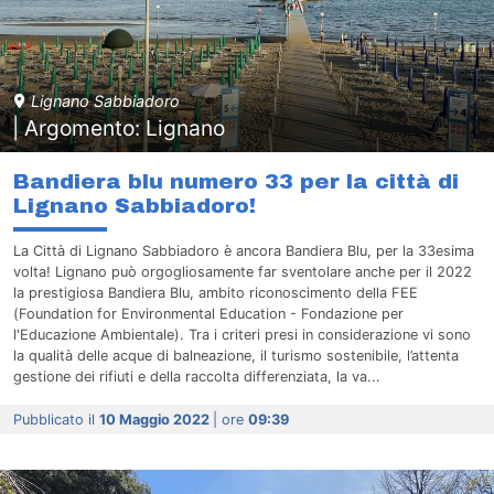
Lignano Sabbiadoro
| Argomento: Lignano
Bandiera blu numero 33 per la città di
Lignano Sabbiadoro!
La Città di Lignano Sabbiadoro è ancora Bandiera Blu, per la 33esima
volta! Lignano può orgogliosamente far sventolare anche per il 2022
la prestigiosa Bandiera Blu, ambito riconoscimento della FEE
(Foundation for Environmental Education - Fondazione per
l'Educazione Ambientale). Tra i criteri presi in considerazione vi sono
la qualità delle acque di balneazione, il turismo sostenibile, l’attenta
gestione dei rifiuti e della raccolta differenziata, la va...
Pubblicato il
10 Maggio 2022
| ore
09:39