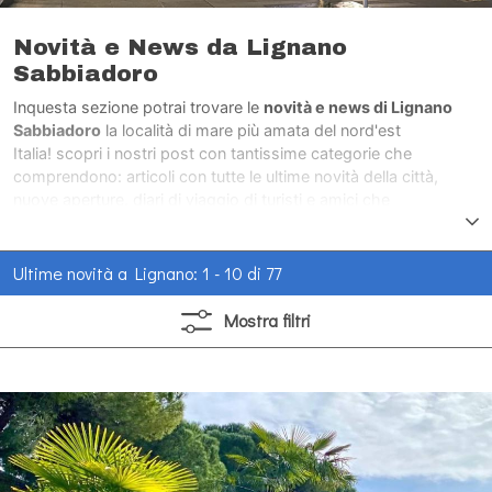
Novità e News da Lignano
Sabbiadoro
Inquesta sezione potrai trovare le
novità e news di Lignano
Sabbiadoro
la località di mare più amata del nord'est
Italia! scopri i nostri post con tantissime categorie che
comprendono: articoli con tutte le ultime novità della città,
nuove aperture, diari di viaggio di turisti e amici che
hanno visitato la città di mare più amata del nord'est Italia.
Ultime novità a Lignano: 1 - 10 di 77
Mostra
filtri