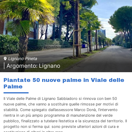
Lignano Pineta
| Argomento: Lignano
Piantate 50 nuove palme in Viale delle
Palme
Il Viale delle Palme di Lignano Sabbiadoro si rinnova con ben 50
nuove palme, che vanno a sostituire quelle rimosse per motivi di
stabilità. Come spiegato dall’assessore Marco Donà, l’intervento
rientra in un più ampio programma di manutenzione del verde
pubblico, finalizzato a tutelare l’estetica e la sicurezza del territorio. Il
progetto non si ferma qui: sono previste ulteriori azioni di cura e