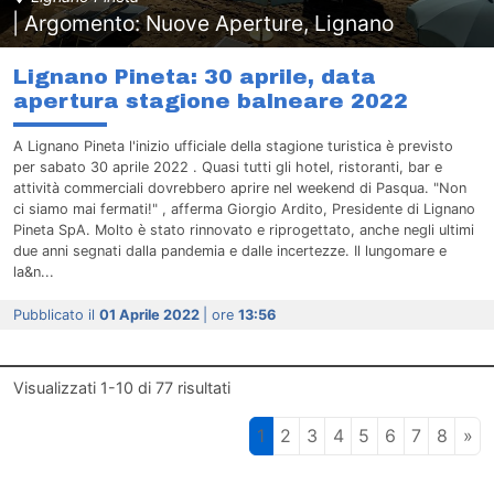
| Argomento: Nuove Aperture, Lignano
Lignano Pineta: 30 aprile, data
apertura stagione balneare 2022
A Lignano Pineta l'inizio ufficiale della stagione turistica è previsto
per sabato 30 aprile 2022 . Quasi tutti gli hotel, ristoranti, bar e
attività commerciali dovrebbero aprire nel weekend di Pasqua. "Non
ci siamo mai fermati!" , afferma Giorgio Ardito, Presidente di Lignano
Pineta SpA. Molto è stato rinnovato e riprogettato, anche negli ultimi
due anni segnati dalla pandemia e dalle incertezze. Il lungomare e
la&n...
Pubblicato il
01 Aprile 2022
| ore
13:56
Visualizzati
1-10
di
77
risultati
1
2
3
4
5
6
7
8
»