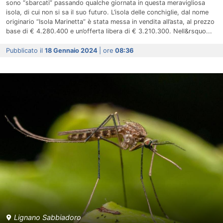
sono “sbarcati” passando qualche giornata in questa meravigliosa
isola, di cui non si sa il suo futuro. L’isola delle conchiglie, dal nome
originario “Isola Marinetta” è stata messa in vendita all’asta, al prezzo
base di € 4.280.400 e un’offerta libera di € 3.210.300. Nell&rsquo...
Pubblicato il
18 Gennaio 2024
| ore
08:36
Lignano Sabbiadoro