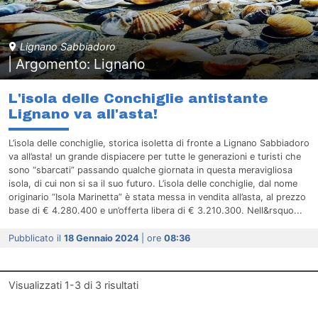
Lignano Sabbiadoro
| Argomento: Lignano
L'isola delle Conchiglie antistante
Lignano va all'asta!
L’isola delle conchiglie, storica isoletta di fronte a Lignano Sabbiadoro
va all’asta! un grande dispiacere per tutte le generazioni e turisti che
sono “sbarcati” passando qualche giornata in questa meravigliosa
isola, di cui non si sa il suo futuro. L’isola delle conchiglie, dal nome
originario “Isola Marinetta” è stata messa in vendita all’asta, al prezzo
base di € 4.280.400 e un’offerta libera di € 3.210.300. Nell&rsquo...
Pubblicato il
18 Gennaio 2024
| ore
08:36
Visualizzati
1-3
di
3
risultati