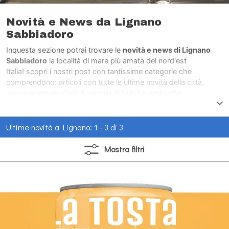
Novità e News da Lignano
Sabbiadoro
Inquesta sezione potrai trovare le
novità e news di Lignano
Sabbiadoro
la località di mare più amata del nord'est
Italia! scopri i nostri post con tantissime categorie che
comprendono: articoli con tutte le ultime novità della città,
nuove aperture, diari di viaggio di turisti e amici che
hanno visitato la città di mare più amata del nord'est Italia.
Ultime novità a Lignano: 1 - 3 di 3
Mostra
filtri